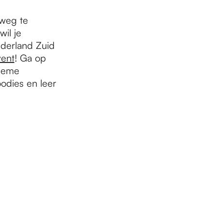
 weg te
wil je
lderland Zuid
ent
! Ga op
tieme
oodies en leer