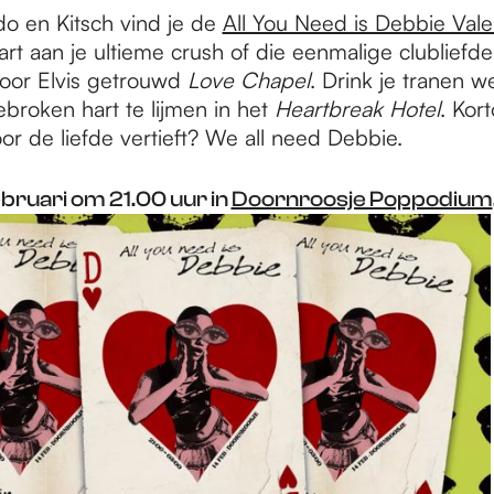
o en Kitsch vind je de
All You Need is Debbie Valen
rt aan je ultieme crush of die eenmalige clubliefde
oor Elvis getrouwd
Love Chapel
. Drink je tranen 
broken hart te lijmen in het
Heartbreak Hotel
. Kor
oor de liefde vertieft? We all need Debbie.
ebruari om 21.00 uur in
Doornroosje Poppodium