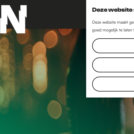
Deze website 
Deze website maakt geb
goed mogelijk te laten
G
a
n
a
a