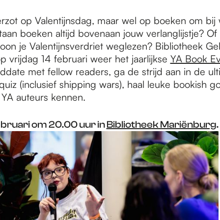
verzot op Valentijnsdag, maar wel op boeken om bij
aan boeken altijd bovenaan jouw verlanglijstje? Of 
woon je Valentijnsverdriet weglezen? Bibliotheek Ge
p vrijdag 14 februari weer het jaarlijkse
YA Book Ev
date met fellow readers, ga de strijd aan in de ul
iz (inclusief shipping wars), haal leuke bookish g
 YA auteurs kennen.
ebruari om 20.00 uur in
Bibliotheek Mariënburg
.