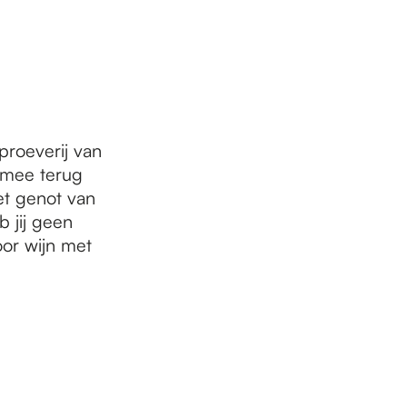
roeverij van
e mee terug
het genot van
b jij geen
or wijn met