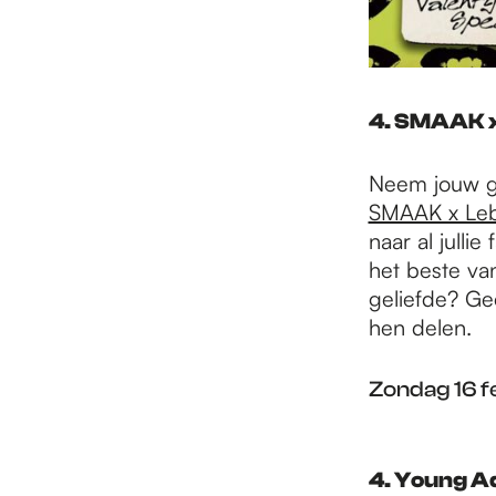
4. SMAAK 
Neem jouw ge
SMAAK x Le
naar al julli
het beste van
geliefde? Ge
hen delen.
Zondag 16 fe
4. Young A