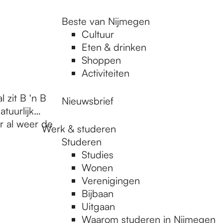
Beste van Nijmegen
Cultuur
Eten & drinken
Shoppen
Activiteiten
 zit B 'n B
Nieuwsbrief
atuurlijk…
r al weer de
Werk & studeren
Studeren
Studies
Wonen
Verenigingen
Bijbaan
Uitgaan
Waarom studeren in Nijmegen