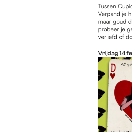
Tussen Cupid
Verpand je ha
maar goud d
probeer je ge
verliefd of d
Vrijdag 14 f