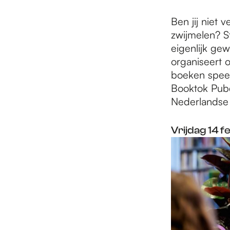
Ben jij niet 
zwijmelen? St
eigenlijk ge
organiseert o
boeken speed
Booktok Pubqu
Nederlandse
Vrijdag 14 f