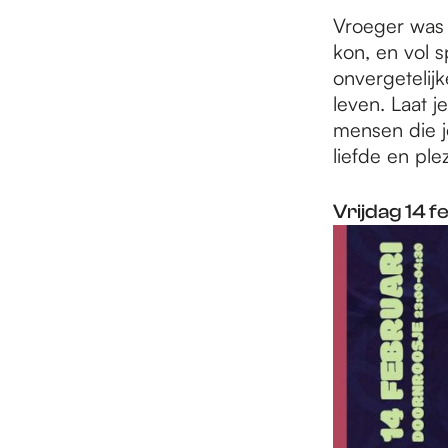
e
Vroeger was d
kon, en vol 
p
onvergetelij
leven. Laat 
mensen die je
a
liefde en plez
g
Vrijdag 14 f
e