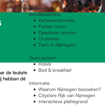
Plan je bezoek
Bereikbaarheid
Parkeerinformatie
5
Fietsen huren
Openbaar vervoer
Cruisereis
Taxi's in Nijmegen
Overnachten
Hotels
Bed & breakfast
ar de leukste
wij hebben dé
Informatie
Waarom Nijmegen bezoeken?
Citystore Rijk van Nijmegen
Interactieve plattegrond