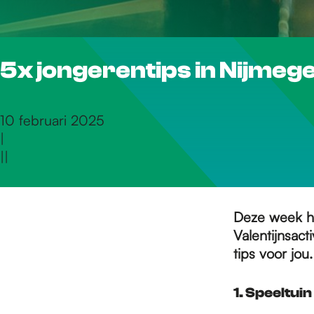
r
5x jongerentips in Nijmege
d
e
10 februari 2025
|
|
|
h
o
Deze week ha
Valentijnsact
tips voor jou
m
1. Speeltuin