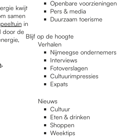
Openbare voorzieningen
ergie kwijt
Pers & media
s om samen
Duurzaam toerisme
peeltuin
in
d door de
Blijf op de hoogte
energie,
Verhalen
Nijmeegse ondernemers
Interviews
m
.
Fotoverslagen
Cultuurimpressies
Expats
Nieuws
Cultuur
Eten & drinken
Shoppen
Weektips