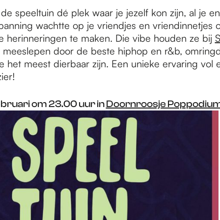
e speeltuin dé plek waar je jezelf kon zijn, al je en
spanning wachtte op je vriendjes en vriendinnetje
ke herinneringen te maken. Die vibe houden ze bij
S
je meeslepen door de beste hiphop en r&b, omring
 het meest dierbaar zijn. Een unieke ervaring vol 
ier!
ebruari om 23.00 uur in
Doornroosje Poppodiu