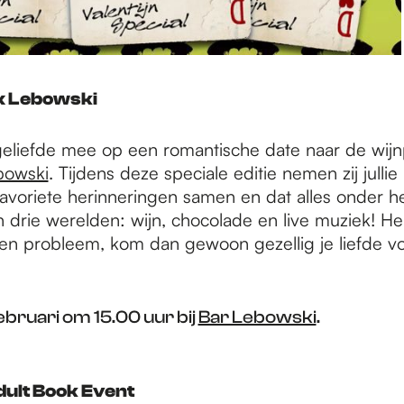
x Lebowski
liefde mee op een romantische date naar de wijnp
bowski
. Tijdens deze speciale editie nemen zij julli
e favoriete herinneringen samen en dat alles onder 
 drie werelden: wijn, chocolade en live muziek! He
en probleem, kom dan gewoon gezellig je liefde vo
bruari om 15.00 uur bij
Bar Lebowski
.
dult Book Event