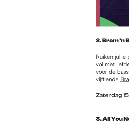
2. Bram 'n 
Ruiken jullie
vol met liefd
voor de bass
vijftiende
Bra
Zaterdag 15
3. All You N