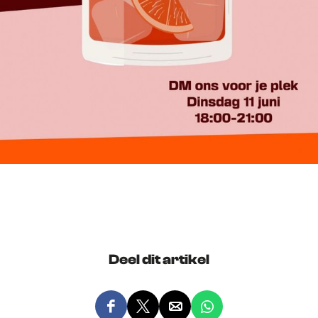
Deel dit artikel
D
D
D
D