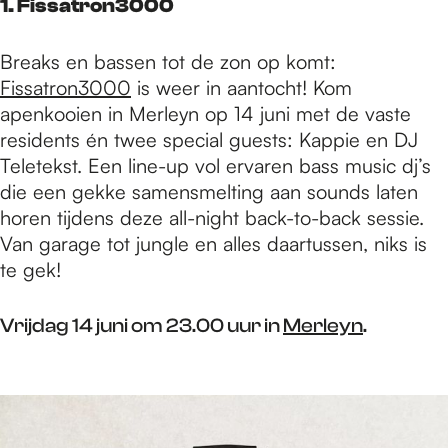
e
1. Fissatron3000
Breaks en bassen tot de zon op komt:
p
Fissatron3000
is weer in aantocht! Kom
apenkooien in Merleyn op 14 juni met de vaste
a
residents én twee special guests: Kappie en DJ
Teletekst. Een line-up vol ervaren bass music dj’s
die een gekke samensmelting aan sounds laten
g
horen tijdens deze all-night back-to-back sessie.
Van garage tot jungle en alles daartussen, niks is
te gek!
e
Vrijdag 14 juni om 23.00 uur in
Merleyn
.