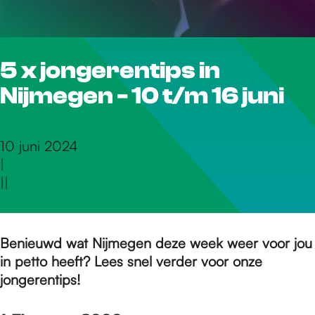
r
5 x jongerentips in
d
Nijmegen - 10 t/m 16 juni
e
10 juni 2024
|
h
|
|
o
Benieuwd wat Nijmegen deze week weer voor jou
in petto heeft? Lees snel verder voor onze
m
jongerentips!