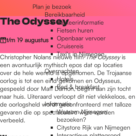
Plan je bezoek
r
Bereikbaarheid
The Odyssey
Parkeerinformatie
d
Fietsen huren
Openbaar vervoer
t/m 19 augustus
Cruisereis
e
Taxi's in Nijmegen
Christopher Nolans nieuwe film
The Odyssey
is
een avontuurlijk mythisch epos dat op locaties
Overnachten
h
over de hele wereld is opgenomen. De Trojaanse
Hotels
oorlog is tot een eind gekomen en Odysseus,
Bed & breakfast
gespeeld door Matt Damon, begint aan zijn tocht
o
naar huis. Uiteraard verloopt dit niet vlekkeloos, en
Informatie
de oorlogsheld wordt geconfronteerd met talloze
Waarom Nijmegen
gevaren die op spectaculaire wijze worden
m
bezoeken?
verbeeld.
Citystore Rijk van Nijmegen
Interactieve plattegrond