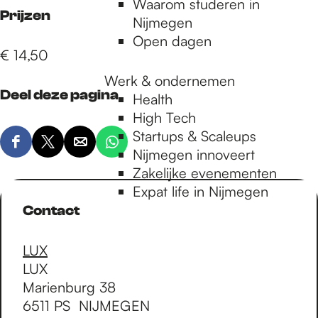
Waarom studeren in
Prijzen
Nijmegen
Open dagen
€ 14,50
Werk & ondernemen
Deel deze pagina
Health
High Tech
Startups & Scaleups
D
D
D
D
Nijmegen innoveert
e
e
e
e
Zakelijke evenementen
e
e
e
e
Expat life in Nijmegen
l
l
l
l
Contact
d
d
d
d
e
e
e
e
LUX
z
z
z
z
LUX
e
e
e
e
Marienburg 38
p
p
p
p
6511 PS
NIJMEGEN
a
a
a
a