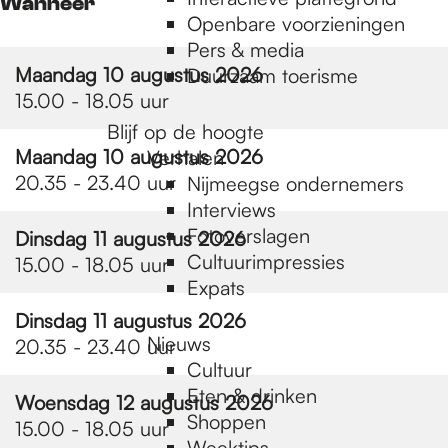
e
Wanneer
Openbare voorzieningen
Pers & media
p
Maandag 10 augustus 2026
Duurzaam toerisme
15.00 - 18.05 uur
Blijf op de hoogte
a
Maandag 10 augustus 2026
Verhalen
20.35 - 23.40 uur
Nijmeegse ondernemers
g
Interviews
Fotoverslagen
Dinsdag 11 augustus 2026
Cultuurimpressies
15.00 - 18.05 uur
e
Expats
Dinsdag 11 augustus 2026
Nieuws
20.35 - 23.40 uur
Cultuur
Eten & drinken
Woensdag 12 augustus 2026
Shoppen
15.00 - 18.05 uur
Weektips