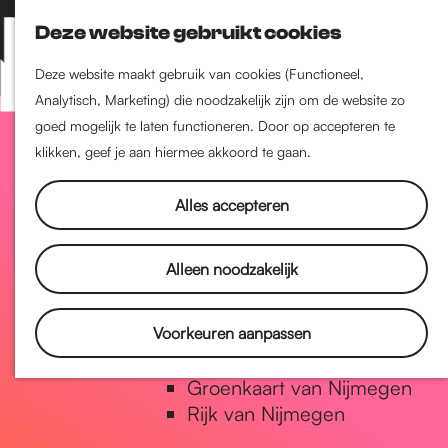
Nijmegen-Zuid
Deze website gebruikt cookies
Nijmegen-Nieuw-West
Z
K
Nijmegen-Oud-West
o
a
M
Deze website maakt gebruik van cookies (Functioneel,
Dukenburg
e
a
Analytisch, Marketing) die noodzakelijk zijn om de website zo
e
Lindenholt
G
k
r
goed mogelijk te laten functioneren. Door op accepteren te
n
e
t
klikken, geef je aan hiermee akkoord te gaan.
u
Historie
n
a
De oudste stad van
Alles accepteren
Nederland
Historische tijdlijn
n
Alleen noodzakelijk
Romeinse Limes
Vrede van Nijmegen Penning
a
Voorkeuren aanpassen
Natuur in Nijmegen
Groenkaart van Nijmegen
a
Rijk van Nijmegen