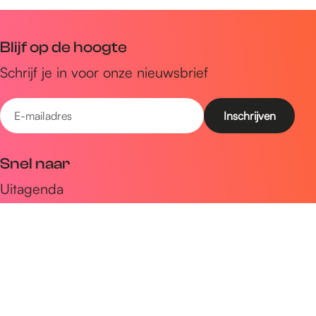
Blijf op de hoogte
Schrijf je in voor onze nieuwsbrief
E
-
m
Snel naar
a
Uitagenda
i
Ontdek
l
a
Zien & doen
d
Plan je bezoek
r
e
Volg ons op social media