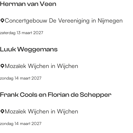
n
k
Herman van Veen
m
I
d
e
p
I
r
H
Concertgebouw De Vereeniging in Nijmegen
ê
:
i
e
t
B
k
zaterdag 13 maart 2027
r
e
r
x
m
o
Luuk Weggemans
a
w
n
s
L
Mozaïek Wijchen in Wijchen
v
e
u
a
r
zondag 14 maart 2027
u
n
H
k
V
i
Frank Cools en Florian de Schepper
W
e
s
e
e
t
F
Mozaïek Wijchen in Wijchen
g
n
o
r
g
r
zondag 14 maart 2027
a
e
y