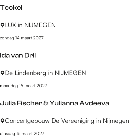
n
m
X
Teckel
k
a
C
n
T
LUX in NIJMEGEN
o
s
e
o
zondag 14 maart 2027
c
l
k
s
Ida van Dril
e
e
l
n
I
De Lindenberg in NIJMEGEN
F
d
l
maandag 15 maart 2027
a
o
v
r
Julia Fischer & Yulianna Avdeeva
a
i
n
a
J
Concertgebouw De Vereeniging in Nijmegen
D
n
u
r
d
dinsdag 16 maart 2027
l
i
e