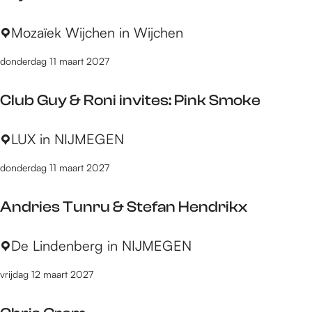
B
l
e
J
Mozaïek Wijchen in Wijchen
o
a
a
g
u
donderdag 11 maart 2027
y
u
v
F
e
o
Club Guy & Roni invites: Pink Smoke
r
i
a
r
C
LUX in NIJMEGEN
n
e
l
c
n
donderdag 11 maart 2027
u
i
d
b
s
a
Andries Tunru & Stefan Hendrikx
G
a
u
r
A
De Lindenberg in NIJMEGEN
y
n
n
&
a
vrijdag 12 maart 2027
d
R
r
o