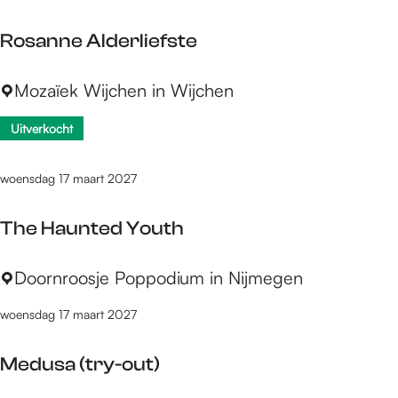
z
r
a
a
Q
e
A
Rosanne Alderliefste
O
u
p
v
s
a
r
d
R
Mozaïek Wijchen in Wijchen
t
r
i
e
o
e
t
s
e
Uitverkocht
s
r
e
e
v
a
m
t
)
a
n
woensdag 17 maart 2027
a
n
n
e
The Haunted Youth
n
A
l
T
Doornroosje Poppodium in Nijmegen
d
h
woensdag 17 maart 2027
e
e
r
H
Medusa (try-out)
l
a
i
u