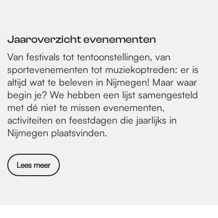
g
g
a
h
e
e
e
p
n
i
Jaaroverzicht evenementen
a
d
d
Van festivals tot tentoonstellingen, van
g
e
sportevenementen tot muziekoptreden: er is
i
p
altijd wat te beleven in Nijmegen! Maar waar
n
a
begin je? We hebben een lijst samengesteld
met dé niet te missen evenementen,
a
g
activiteiten en feestdagen die jaarlijks in
i
Nijmegen plaatsvinden.
n
a
Lees meer