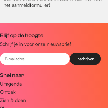
het aanmeldformulier!
Blijf op de hoogte
Schrijf je in voor onze nieuwsbrief
E
-
m
Snel naar
a
Uitagenda
i
Ontdek
l
a
Zien & doen
d