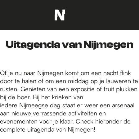
G
a
n
Uitagenda van Nijmegen
a
a
r
d
Of je nu naar Nijmegen komt om een nacht flink
e
door te halen of om een middag op je lauweren te
h
rusten. Genieten van een expositie of fruit plukken
o
bij de boer. Bij het krieken van
m
iedere Nijmeegse dag staat er weer een arsenaal
e
aan nieuwe verrassende activiteiten en
p
evenementen voor je klaar. Check hieronder de
a
complete uitagenda van Nijmegen!
g