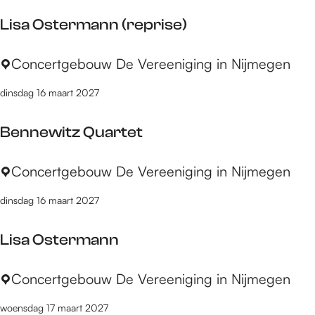
i
l
S
Lisa Ostermann (reprise)
a
c
F
h
L
Concertgebouw De Vereeniging in Nijmegen
i
e
i
s
p
dinsdag 16 maart 2027
s
c
p
a
h
e
Bennewitz Quartet
O
e
r
s
r
B
Concertgebouw De Vereeniging in Nijmegen
t
&
e
e
Y
dinsdag 16 maart 2027
n
r
u
n
m
l
Lisa Ostermann
e
a
i
w
n
a
L
Concertgebouw De Vereeniging in Nijmegen
i
n
n
i
t
(
n
woensdag 17 maart 2027
s