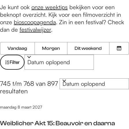
e
Je kunt ook
onze weektips
bekijken voor een
beknopt overzicht. Kijk voor een filmoverzicht in
onze
bioscoopagenda
. Zin in een festival? Check
dan de
festivalwijzer
.
W
W
S
Vandaag
Morgen
Dit weekend
K
a
o
a
i
n
r
t
Filter
e
n
t
z
s
e
e
o
S
d
e
e
745 t/m 768 van 897
o
e
a
r
r
resultaten
r
t
o
k
t
u
p
j
maandag 8 maart 2027
e
m
:
e
e
Weiblicher Akt 15: Beauvoir en daarna
r