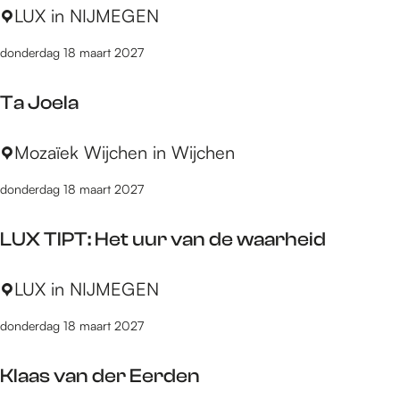
e
M
LUX in NIJMEGEN
n
f
e
t
donderdag 18 maart 2027
s
d
e
t
u
d
Ta Joela
e
s
Y
a
o
T
Mozaïek Wijchen in Wijchen
(
u
a
t
t
donderdag 18 maart 2027
J
r
h
o
y
LUX TIPT: Het uur van de waarheid
e
-
l
o
L
LUX in NIJMEGEN
a
u
U
t
donderdag 18 maart 2027
X
)
T
Klaas van der Eerden
I