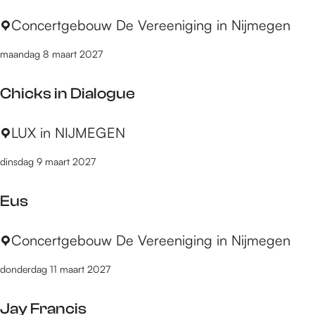
o
W
Concertgebouw De Vereeniging in Nijmegen
p
e
:
maandag 8 maart 2027
i
b
Chicks in Dialogue
l
i
C
LUX in NIJMEGEN
c
h
h
dinsdag 9 maart 2027
i
e
c
r
Eus
k
A
s
k
E
Concertgebouw De Vereeniging in Nijmegen
i
t
u
n
1
donderdag 11 maart 2027
s
D
5
i
:
Jay Francis
a