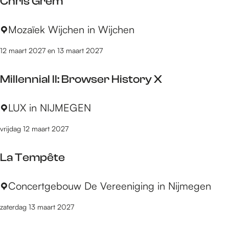
Chris Grem
i
n
e
i
C
Mozaïek Wijchen in Wijchen
s
i
h
T
n
12 maart 2027 en 13 maart 2027
r
u
v
i
n
i
Millennial II: Browser History X
s
r
t
G
u
e
M
LUX in NIJMEGEN
r
&
s
i
e
S
:
vrijdag 12 maart 2027
l
m
t
P
l
e
i
La Tempête
e
f
n
n
a
k
L
Concertgebouw De Vereeniging in Nijmegen
n
n
S
a
i
H
m
zaterdag 13 maart 2027
T
a
e
o
e
l