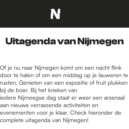
G
a
n
Uitagenda van Nijmegen
a
a
r
d
Of je nu naar Nijmegen komt om een nacht flink
e
door te halen of om een middag op je lauweren te
h
rusten. Genieten van een expositie of fruit plukken
o
bij de boer. Bij het krieken van
m
iedere Nijmeegse dag staat er weer een arsenaal
e
aan nieuwe verrassende activiteiten en
p
evenementen voor je klaar. Check hieronder de
a
complete uitagenda van Nijmegen!
g