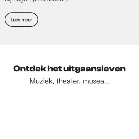
n
a
Lees meer
Ontdek het uitgaansleven
Muziek, theater, musea...