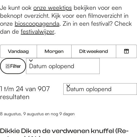
e
Je kunt ook
onze weektips
bekijken voor een
beknopt overzicht. Kijk voor een filmoverzicht in
onze
bioscoopagenda
. Zin in een festival? Check
dan de
festivalwijzer
.
W
W
S
Vandaag
Morgen
Dit weekend
K
a
o
a
i
n
r
t
Filter
e
n
t
z
s
e
e
o
S
d
e
e
1 t/m 24 van 907
o
e
a
r
r
resultaten
r
t
o
k
t
u
p
j
8 augustus, 9 augustus en nog 9 dagen
e
m
:
e
e
Dikkie Dik en de verdwenen knuffel (Re-
r