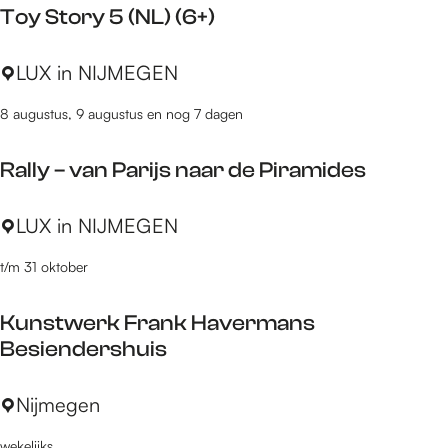
r
Toy Story 5 (NL) (6+)
d
n
d
e
g
w
T
LUX in NIJMEGEN
p
S
e
o
l
L
n
8 augustus, 9 augustus en nog 7 dagen
y
e
C
e
S
i
U
n
Rally – van Parijs naar de Piramides
t
n
H
k
o
t
o
n
R
LUX in NIJMEGEN
r
j
l
u
a
y
e
l
f
t/m 31 oktober
l
5
a
f
l
(
n
e
Kunstwerk Frank Havermans
y
N
d
l
Besiendershuis
–
L
(
v
)
R
K
Nijmegen
a
(
e
u
n
6
-
wekelijks