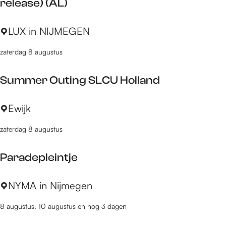
release) (AL)
o
p
D
LUX in NIJMEGEN
:
i
zaterdag 8 augustus
k
k
Summer Outing SLCU Holland
i
e
S
Ewijk
D
u
i
zaterdag 8 augustus
m
k
m
e
Paradepleintje
e
n
r
d
P
NYMA in Nijmegen
O
e
a
u
v
8 augustus, 10 augustus en nog 3 dagen
r
t
e
a
i