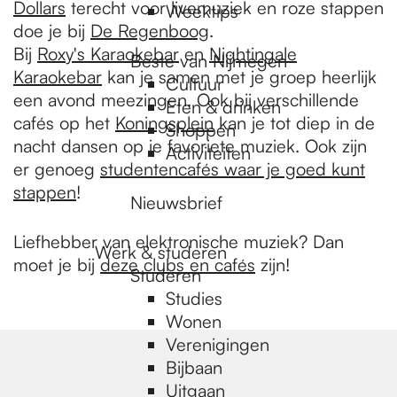
Dollars
terecht voor livemuziek en roze stappen
Weektips
doe je bij
De Regenboog
.
Bij
Roxy's Karaokebar
en
Nightingale
Beste van Nijmegen
Karaokebar
kan je samen met je groep heerlijk
Cultuur
een avond meezingen. Ook bij verschillende
Eten & drinken
cafés op het
Koningsplein
kan je tot diep in de
Shoppen
nacht dansen op je favoriete muziek. Ook zijn
Activiteiten
er genoeg
studentencafés waar je goed kunt
stappen
!
Nieuwsbrief
Liefhebber van elektronische muziek? Dan
Werk & studeren
moet je bij
deze clubs en cafés
zijn!
Studeren
Studies
Wonen
Verenigingen
Bijbaan
Uitgaan