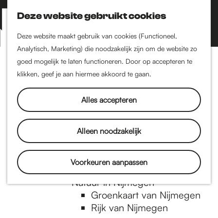
Nijmegen-Zuid
Nijmegen-Nieuw-West
Deze website gebruikt cookies
Z
K
Nijmegen-Oud-West
o
a
M
Deze website maakt gebruik van cookies (Functioneel,
Dukenburg
e
a
Analytisch, Marketing) die noodzakelijk zijn om de website zo
e
Lindenholt
G
k
r
goed mogelijk te laten functioneren. Door op accepteren te
n
e
t
klikken, geef je aan hiermee akkoord te gaan.
Historie
u
n
De oudste stad van
a
Alles accepteren
Nederland
Historische tijdlijn
n
Romeinse Limes
Alleen noodzakelijk
Vrede van Nijmegen
Penning
a
Voorkeuren aanpassen
Natuur in Nijmegen
Groenkaart van Nijmegen
a
Rijk van Nijmegen