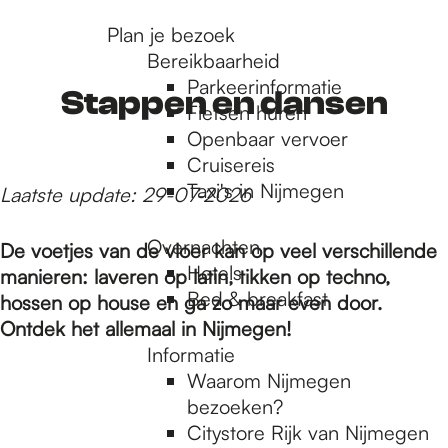
r
Plan je bezoek
Bereikbaarheid
Parkeerinformatie
d
Stappen en dansen
Fietsen huren
Openbaar vervoer
Cruisereis
e
Taxi's in Nijmegen
Laatste update: 29-07-2026
h
Overnachten
De voetjes van de vloer kan op veel verschillende
Hotels
manieren: laveren op latin, tikken op techno,
Bed & breakfast
hossen op house en ga zo maar even door.
o
Ontdek het allemaal in Nijmegen!
Informatie
m
Waarom Nijmegen
bezoeken?
Citystore Rijk van Nijmegen