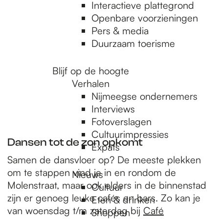
e
Interactieve plattegrond
Openbare voorzieningen
Pers & media
p
Duurzaam toerisme
a
Blijf op de hoogte
Verhalen
Nijmeegse ondernemers
g
Interviews
Fotoverslagen
Cultuurimpressies
e
Dansen tot de zon opkomt
Expats
Samen de dansvloer op? De meeste plekken
om te stappen vind je in en rondom de
Nieuws
Molenstraat, maar ook elders in de binnenstad
Cultuur
zijn er genoeg leuke cafés en bars. Zo kan je
Eten & drinken
van woensdag t/m zaterdag bij
Café
Shoppen