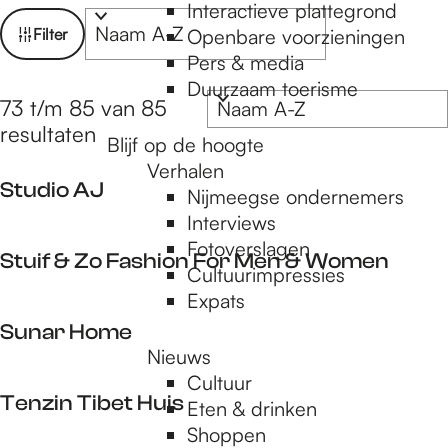
e
Interactieve plattegrond
W
S
Filter
Openbare voorzieningen
o
a
Pers & media
p
r
t
Duurzaam toerisme
t
S
73 t/m 85 van 85
z
e
o
resultaten
a
o
Blijf op de hoogte
e
r
Verhalen
e
r
t
Studio AJ
Nijmeegse ondernemers
o
k
e
g
Interviews
p
e
j
S
Fotoverslagen
:
r
Stuif & Zo Fashion For Men & Women
e
t
Cultuurimpressies
e
o
u
Expats
p
S
d
Sunar Home
:
t
i
Nieuws
u
o
Cultuur
S
i
A
Tenzin Tibet Huis
Eten & drinken
u
f
J
Shoppen
n
&