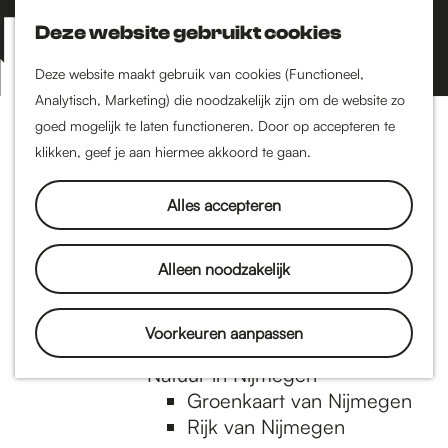
Nijmegen-Zuid
Nijmegen-Nieuw-West
Deze website gebruikt cookies
Z
K
Nijmegen-Oud-West
o
a
M
Deze website maakt gebruik van cookies (Functioneel,
Dukenburg
e
a
Analytisch, Marketing) die noodzakelijk zijn om de website zo
e
Lindenholt
G
k
r
goed mogelijk te laten functioneren. Door op accepteren te
n
e
t
klikken, geef je aan hiermee akkoord te gaan.
Historie
u
n
De oudste stad van
a
Alles accepteren
Nederland
Historische tijdlijn
n
Romeinse Limes
Alleen noodzakelijk
Vrede van Nijmegen
Penning
a
Voorkeuren aanpassen
Natuur in Nijmegen
Groenkaart van Nijmegen
a
Rijk van Nijmegen