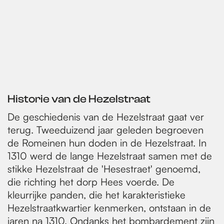
e
a
a
a
p
i
i
d
v
g
g
g
a
j
s
o
i
i
i
g
m
e
r
n
n
n
i
g
i
a
a
a
n
e
g
a
n
e
Historie van de Hezelstraat
p
De geschiedenis van de Hezelstraat gaat ver
a
terug. Tweeduizend jaar geleden begroeven
g
de Romeinen hun doden in de Hezelstraat. In
i
1310 werd de lange Hezelstraat samen met de
stikke Hezelstraat de 'Hesestraet' genoemd,
n
die richting het dorp Hees voerde. De
a
kleurrijke panden, die het karakteristieke
Hezelstraatkwartier kenmerken, ontstaan in de
jaren na 1310. Ondanks het bombardement zijn