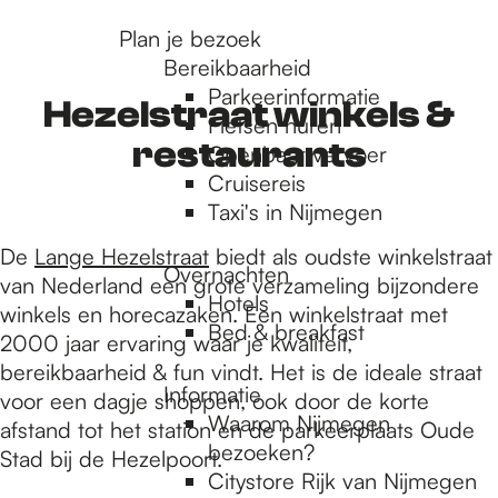
r
Plan je bezoek
Bereikbaarheid
Parkeerinformatie
d
Hezelstraat winkels &
Fietsen huren
restaurants
Openbaar vervoer
Cruisereis
e
Taxi's in Nijmegen
De
Lange Hezelstraat
biedt als oudste winkelstraat
h
Overnachten
van Nederland een grote verzameling bijzondere
Hotels
winkels en horecazaken. Een winkelstraat met
Bed & breakfast
o
2000 jaar ervaring waar je kwaliteit,
bereikbaarheid & fun vindt. Het is de ideale straat
Informatie
voor een dagje shoppen, ook door de korte
m
Waarom Nijmegen
afstand tot het station en de parkeerplaats Oude
bezoeken?
Stad bij de Hezelpoort.
Citystore Rijk van Nijmegen