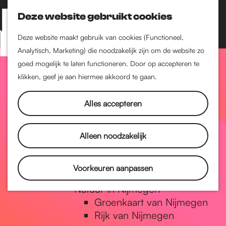
Nijmegen-Zuid
Nijmegen-Nieuw-West
Deze website gebruikt cookies
Z
K
Nijmegen-Oud-West
o
a
M
Deze website maakt gebruik van cookies (Functioneel,
Dukenburg
e
a
Analytisch, Marketing) die noodzakelijk zijn om de website zo
e
Lindenholt
G
k
r
goed mogelijk te laten functioneren. Door op accepteren te
n
e
t
klikken, geef je aan hiermee akkoord te gaan.
Historie
u
n
De oudste stad van
a
Alles accepteren
Nederland
Historische tijdlijn
n
Romeinse Limes
Alleen noodzakelijk
Vrede van Nijmegen
Penning
a
Voorkeuren aanpassen
Natuur in Nijmegen
Groenkaart van Nijmegen
a
Rijk van Nijmegen