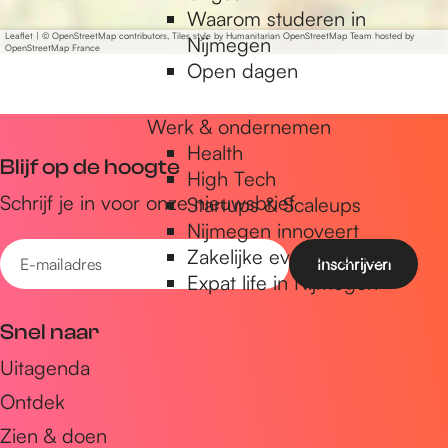
Waarom studeren in
Leaflet
|
© OpenStreetMap contributors, Tiles style by Humanitarian OpenStreetMap Team hosted by
Nijmegen
OpenStreetMap France
Open dagen
Werk & ondernemen
Health
Blijf op de hoogte
High Tech
Schrijf je in voor onze nieuwsbrief
Startups & Scaleups
Nijmegen innoveert
E
Zakelijke evenementen
-
Expat life in Nijmegen
m
Snel naar
a
Uitagenda
i
Ontdek
l
a
Zien & doen