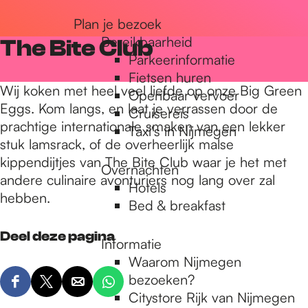
r
Plan je bezoek
Bereikbaarheid
The Bite Club
Parkeerinformatie
d
Fietsen huren
Wij koken met heel veel liefde op onze Big Green
Openbaar vervoer
Eggs. Kom langs, en laat je verrassen door de
Cruisereis
e
prachtige internationale smaken van een lekker
Taxi's in Nijmegen
stuk lamsrack, of de overheerlijk malse
kippendijtjes van The Bite Club waar je het met
h
Overnachten
andere culinaire avonturiers nog lang over zal
Hotels
hebben.
Bed & breakfast
o
Deel deze pagina
Informatie
m
Waarom Nijmegen
bezoeken?
D
D
D
D
Citystore Rijk van Nijmegen
e
e
e
e