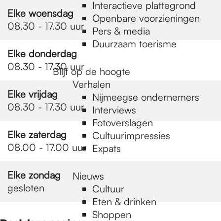
e
Interactieve plattegrond
Elke woensdag
Openbare voorzieningen
08.30 - 17.30 uur
Pers & media
p
Duurzaam toerisme
Elke donderdag
08.30 - 17.30 uur
a
Blijf op de hoogte
Verhalen
Elke vrijdag
Nijmeegse ondernemers
g
08.30 - 17.30 uur
Interviews
Fotoverslagen
Elke zaterdag
Cultuurimpressies
e
08.00 - 17.00 uur
Expats
Elke zondag
Nieuws
gesloten
Cultuur
Eten & drinken
Shoppen