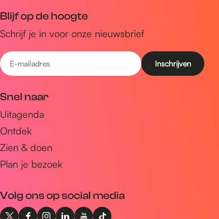
Blijf op de hoogte
Schrijf je in voor onze nieuwsbrief
E
-
m
Snel naar
a
Uitagenda
i
Ontdek
l
a
Zien & doen
d
Plan je bezoek
r
e
Volg ons op social media
s