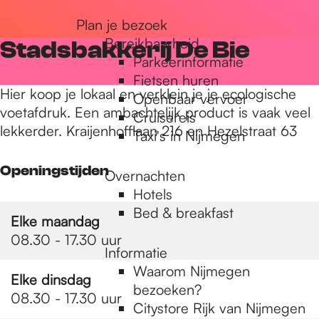
r
Plan je bezoek
Bereikbaarheid
Stadsbakkerij De Bie
Parkeerinformatie
d
Fietsen huren
Hier koop je lokaal en verklein je je ecologische
Openbaar vervoer
voetafdruk. Een ambachtelijk product is vaak veel
Cruisereis
e
lekkerder. Kraijenhofflaan 216 en Hezelstraat 63
Taxi's in Nijmegen
h
Openingstijden
Overnachten
Hotels
Bed & breakfast
o
Elke maandag
08.30 - 17.30 uur
Informatie
m
Waarom Nijmegen
Elke dinsdag
bezoeken?
08.30 - 17.30 uur
Citystore Rijk van Nijmegen