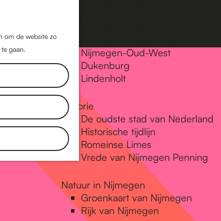
Nijmegen-Oost
Nijmegen-Midden
Z
K
Nijmegen-Zuid
o
a
M
jn om de website zo
Nijmegen-Nieuw-West
e
a
 te gaan.
e
Nijmegen-Oud-West
k
r
Dukenburg
n
e
t
Lindenholt
u
n
Historie
De oudste stad van Nederland
Historische tijdlijn
Romeinse Limes
Vrede van Nijmegen Penning
Natuur in Nijmegen
Groenkaart van Nijmegen
Rijk van Nijmegen