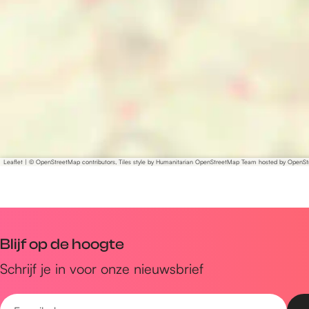
n
m
n
m
o
e
o
d
n
d
e
m
e
o
d
e
Leaflet
|
© OpenStreetMap contributors, Tiles style by Humanitarian OpenStreetMap Team hosted by OpenS
Blijf op de hoogte
Schrijf je in voor onze nieuwsbrief
E