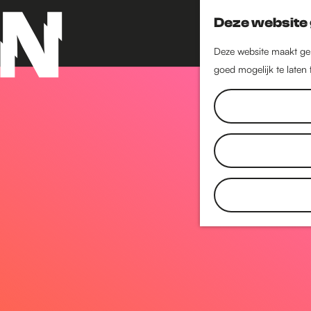
Deze website 
Deze website maakt geb
goed mogelijk te laten
G
a
n
a
a