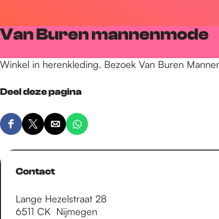
r
Van Buren mannenmode
d
Winkel in herenkleding. Bezoek Van Buren Manne
e
Deel deze pagina
h
D
D
D
D
e
e
e
e
o
e
e
e
e
l
l
l
l
Contact
d
d
d
d
m
e
e
e
e
Lange Hezelstraat 28
z
z
z
z
6511 CK
Nijmegen
e
e
e
e