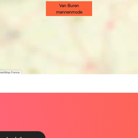
Van Buren
mannenmode
treetMap France