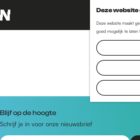
Deze website 
Deze website maakt geb
G
goed mogelijk te laten
a
n
A
a
a
r
d
Saskia Winke
e
h
o
m
Blijf op de hoogte
e
p
Schrijf je in voor onze nieuwsbrief
a
g
E