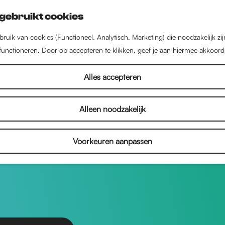
gebruikt cookies
ruik van cookies (Functioneel, Analytisch, Marketing) die noodzakelijk zi
 functioneren. Door op accepteren te klikken, geef je aan hiermee akkoord
rtikelen van Saskia Winke
Alles accepteren
Alleen noodzakelijk
ns is redacteur bij IntoNijmegen.
Voorkeuren aanpassen