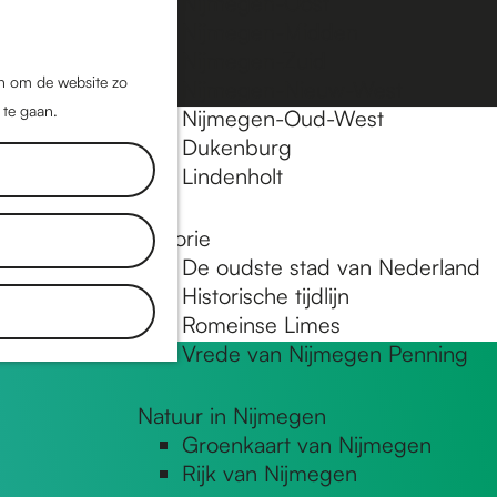
Nijmegen-Oost
Nijmegen-Midden
Z
K
Nijmegen-Zuid
o
a
M
jn om de website zo
Nijmegen-Nieuw-West
e
a
 te gaan.
e
Nijmegen-Oud-West
k
r
Dukenburg
ns
n
e
t
Lindenholt
u
n
Historie
De oudste stad van Nederland
Historische tijdlijn
Romeinse Limes
Vrede van Nijmegen Penning
Natuur in Nijmegen
Groenkaart van Nijmegen
Rijk van Nijmegen