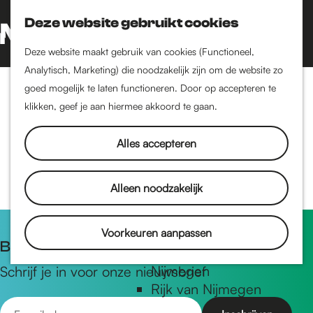
Nijmegen-Oud-West
Deze website gebruikt cookies
Dukenburg
Z
K
Lindenholt
o
a
G
M
Deze website maakt gebruik van cookies (Functioneel,
e
a
a
Analytisch, Marketing) die noodzakelijk zijn om de website zo
e
Historie
k
r
n
goed mogelijk te laten functioneren. Door op accepteren te
Artikelen van Ted
n
De oudste stad van
e
t
a
klikken, geef je aan hiermee akkoord te gaan.
u
Chiaradia
Nederland
n
a
Historische tijdlijn
r
Alles accepteren
Romeinse Limes
d
Vrede van Nijmegen
e
Alleen noodzakelijk
Penning
h
o
m
Voorkeuren aanpassen
Natuur in Nijmegen
Blijf op de hoogte
e
Groenkaart van
p
Nijmegen
Schrijf je in voor onze nieuwsbrief
a
Rijk van Nijmegen
E
g