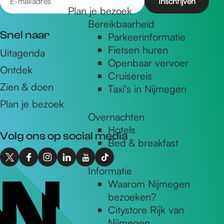
e
-
Plan je bezoek
Bereikbaarheid
m
Snel naar
Parkeerinformatie
a
Fietsen huren
Uitagenda
i
Openbaar vervoer
Ontdek
l
Cruisereis
a
Zien & doen
Taxi's in Nijmegen
d
Plan je bezoek
r
Overnachten
Hotels
e
Volg ons op social media
Bed & breakfast
s
X
F
I
L
Y
T
Informatie
I
a
n
i
o
i
Waarom Nijmegen
n
c
s
n
u
k
bezoeken?
t
e
t
k
T
T
Citystore Rijk van
o
b
a
e
u
o
Nijmegen