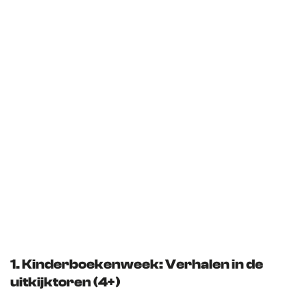
e
p
a
g
e
1. Kinderboekenweek: Verhalen in de
uitkijktoren (4+)