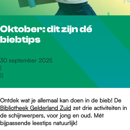
r
Oktober: dit zijn dé
d
biebtips
e
30 september 2025
|
h
|
|
o
Ontdek wat je allemaal kan doen in de bieb! De
Bibliotheek Gelderland Zuid
zet drie activiteiten in
m
de schijnwerpers, voor jong en oud. Mét
bijpassende leestips natuurlijk!