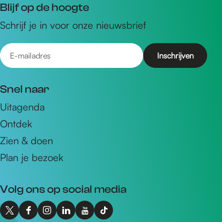
Blijf op de hoogte
Schrijf je in voor onze nieuwsbrief
E
-
m
Snel naar
a
Uitagenda
i
Ontdek
l
a
Zien & doen
d
Plan je bezoek
r
e
Volg ons op social media
s
X
F
I
L
Y
T