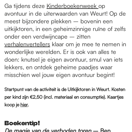
Ga tijdens deze
Kinderboekenweek
op
avontuur in de uiterwaarden van Weurt! Op de
meest bijzondere plekken – bovenin een
uitkijktoren, in een geheimzinnige ruïne of zelfs
onder een verdwijncape – zitten
verhalenvertellers
klaar om je mee te nemen in
wonderlijke werelden. Er is ook van alles te
doen: knutsel je eigen avontuur, smul van iets
lekkers, en ontdek geheime paadjes waar
misschien wel jouw eigen avontuur begint!
Startpunt van de activiteit is de Uitkijktoren in Weurt. Kosten
per kind zijn €2,50 (incl. materiaal en consumptie). Kaartjes
koop je
hier
.
Boekentip!
De magie van de verboden toren
– Ben