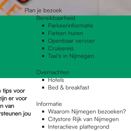
Plan je bezoek
Bereikbaarheid
Parkeerinformatie
Fietsen huren
Openbaar vervoer
Cruisereis
Taxi's in Nijmegen
Overnachten
Hotels
Bed & breakfast
tips voor
ijn er voor
Informatie
en van
Waarom Nijmegen bezoeken?
rsteunen jou
Citystore Rijk van Nijmegen
Interactieve plattegrond