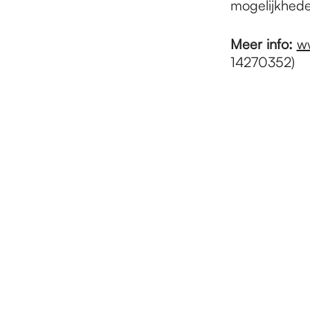
mogelijkhede
Meer info:
ww
14270352)