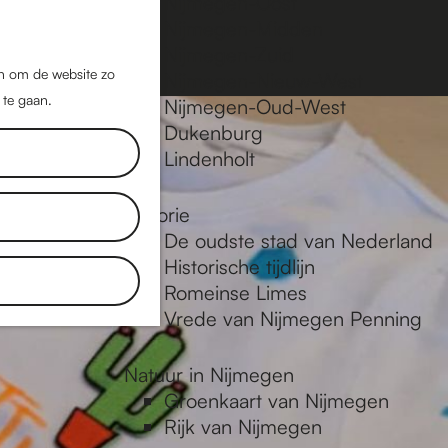
Nijmegen-Oost
Nijmegen-Midden
Z
K
Nijmegen-Zuid
o
a
M
jn om de website zo
Nijmegen-Nieuw-West
e
a
 te gaan.
e
Nijmegen-Oud-West
k
r
Dukenburg
n
e
t
Lindenholt
u
n
Historie
De oudste stad van Nederland
Historische tijdlijn
Romeinse Limes
Vrede van Nijmegen Penning
Natuur in Nijmegen
Groenkaart van Nijmegen
Rijk van Nijmegen