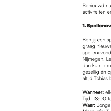
e
Benieuwd naa
activiteiten 
p
1. Spellen
a
Ben jij een s
graag nieuwe
g
spellenavond
Nijmegen, Le
dan kun je me
e
gezellig én o
altijd Tobias
Wanneer:
el
Tijd:
18:00 to
Waar:
Jonger