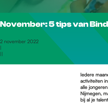
r
November: 5 tips van Bin
d
e
2 november 2022
|
|
|
h
o
Iedere maand
activiteiten 
alle jongeren
m
Nijmegen, ma
bij al je tal