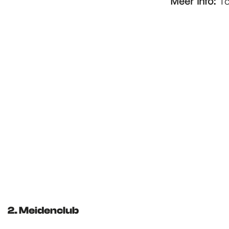
Meer info:
To
2. Meidenclub