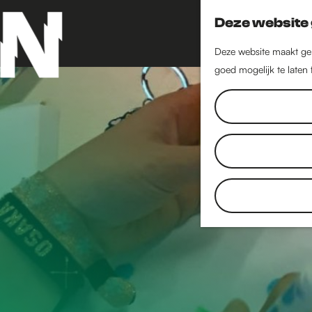
Deze website 
Deze website maakt geb
goed mogelijk te laten
G
a
n
a
a