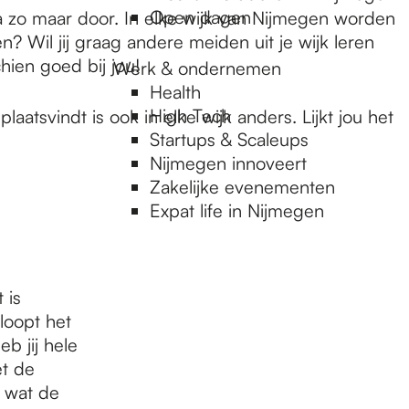
Open dagen
ga zo maar door. In elke wijk van Nijmegen worden
n? Wil jij graag andere meiden uit je wijk leren
ien goed bij jou!
Werk & ondernemen
Health
High Tech
aatsvindt is ook in elke wijk anders. Lijkt jou het
Startups & Scaleups
Nijmegen innoveert
Zakelijke evenementen
Expat life in Nijmegen
 is
loopt het
b jij hele
t de
 wat de