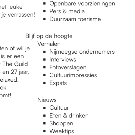
Openbare voorzieningen
et leuke
Pers & media
 je verrassen!
Duurzaam toerisme
Blijf op de hoogte
Verhalen
en of wil je
Nijmeegse ondernemers
is er een
Interviews
r The Guild
Fotoverslagen
en 27 jaar,
Cultuurimpressies
elaxed,
Expats
ook
komt!
Nieuws
Cultuur
Eten & drinken
Shoppen
Weektips