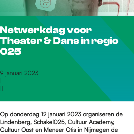
r
Netwerkdag voor
d
Theater & Dans in regio
e
025
h
9 januari 2023
|
|
|
o
m
Op donderdag 12 januari 2023 organiseren de
Lindenberg, Schakel025, Cultuur Academy,
Cultuur Oost en Meneer Otis in Nijmegen de