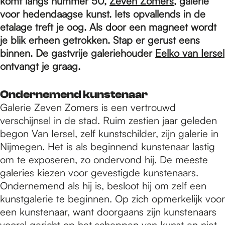
e
komt langs nummer 50,
Zeven Zomers
, galerie
voor hedendaagse kunst. Iets opvallends in de
etalage treft je oog. Als door een magneet wordt
p
je blik erheen getrokken. Stap er gerust eens
binnen. De gastvrije galeriehouder
Eelko van Iersel
ontvangt je graag.
a
Ondernemend kunstenaar
g
Galerie Zeven Zomers is een vertrouwd
verschijnsel in de stad. Ruim zestien jaar geleden
begon Van Iersel, zelf kunstschilder, zijn galerie in
e
Nijmegen. Het is als beginnend kunstenaar lastig
om te exposeren, zo ondervond hij. De meeste
galeries kiezen voor gevestigde kunstenaars.
Ondernemend als hij is, besloot hij om zelf een
kunstgalerie te beginnen. Op zich opmerkelijk voor
een kunstenaar, want doorgaans zijn kunstenaars
vooral gericht op het scheppen van kunst en niet