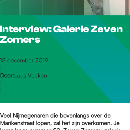
r
Interview: Galerie Zeven
d
Zomers
e
18 december 2019
|
h
Door:
Luus Veeken
|
o
|
m
Veel Nijmegenaren die bovenlangs over de
Marikenstraat lopen, zal het zijn overkomen. Je