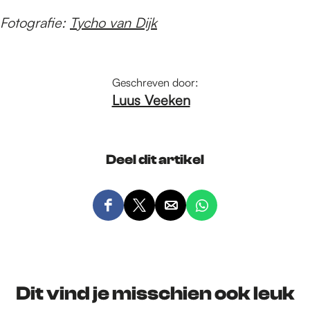
Fotografie:
Tycho van Dijk
Geschreven door:
Luus Veeken
Deel dit artikel
D
D
D
D
e
e
e
e
e
e
e
e
l
l
l
l
d
d
d
d
Dit vind je misschien ook leuk
e
e
e
e