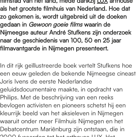
e
filmstad van het land, mede dankzij
LUX
arthouse
als het grootste filmhuis van Nederland. Hoe dat
zo gekomen is, wordt uitgebreid uit de doeken
p
gedaan in
Gewoon goeie films
waarin de
Nijmeegse auteur André Stufkens zijn onderzoek
naar de geschiedenis van 100, 50 en 25 jaar
a
filmavantgarde in Nijmegen presenteert.
g
In dit rijk geïllustreerde boek vertelt Stufkens hoe
een eeuw geleden de bekende Nijmeegse cineast
Joris Ivens de eerste Nederlandse
e
geluidsdocumentaire maakte, in opdracht van
Philips. Met de beschrijving van een reeks
bevlogen activisten en pioneers schetst hij een
kleurrijk beeld van het aksieleven in Nijmegen
waaruit onder meer Filmhuis Nijmegen en het
Debatcentrum Mariënburg zijn ontstaan, die in
2000 fuseerden tot het arthouse LUX. Het