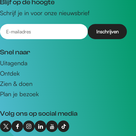
Blijf op de hoogte
Schrijf je in voor onze nieuwsbrief
E
-
m
Snel naar
a
Uitagenda
i
Ontdek
l
a
Zien & doen
d
Plan je bezoek
r
e
Volg ons op social media
s
X
F
I
L
Y
T