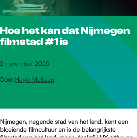
r
Hoe het kan dat Nijmegen
d
filmstad #1 is
e
2 november 2025
|
h
Door:
Heyta Melssen
|
o
|
m
Nijmegen, negende stad van het land, kent een
bloeiende filmcultuur en is de belangrijkste