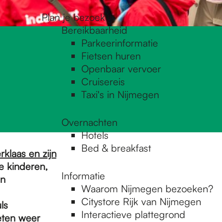
Plan je bezoek
Bereikbaarheid
Parkeerinformatie
Fietsen huren
Openbaar vervoer
Cruisereis
Taxi's in Nijmegen
Overnachten
Hotels
Bed & breakfast
rklaas en zijn
e kinderen,
Informatie
un
Waarom Nijmegen bezoeken?
Citystore Rijk van Nijmegen
ls
Interactieve plattegrond
eten weer