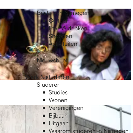
Beste van Nijmegen
Cultuur
Eten & drinken
Shoppen
Activiteiten
Nieuwsbrief
Werk & studeren
Studeren
Studies
Wonen
Verenigingen
Bijbaan
Uitgaan
Waarom studeren in Nijmegen