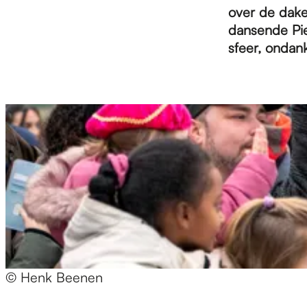
e
over de dake
dansende Pie
p
sfeer, ondank
a
g
e
© Henk Beenen