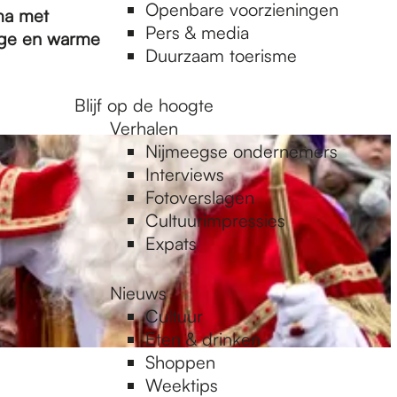
Openbare voorzieningen
ma met
Pers & media
ige en warme
Duurzaam toerisme
Blijf op de hoogte
Verhalen
Nijmeegse ondernemers
Interviews
Fotoverslagen
Cultuurimpressies
Expats
Nieuws
Cultuur
Eten & drinken
Shoppen
Weektips