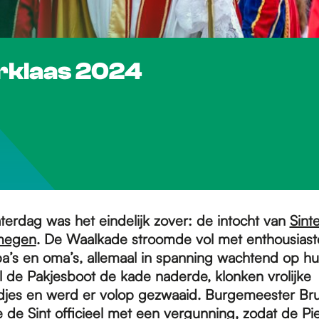
erklaas 2024
terdag was het eindelijk zover: de intocht van
Sinte
jmegen
. De Waalkade stroomde vol met enthousiast
a’s en oma’s, allemaal in spanning wachtend op h
jl de Pakjesboot de kade naderde, klonken vrolijke
iedjes en werd er volop gezwaaid. Burgemeester Bru
de Sint officieel met een vergunning, zodat de Pi