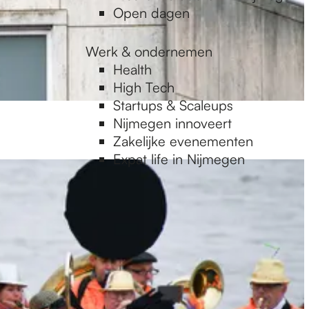
Open dagen
Werk & ondernemen
Health
High Tech
Startups & Scaleups
Nijmegen innoveert
Zakelijke evenementen
Expat life in Nijmegen