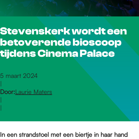
r
Stevenskerk wordt een
d
betoverende bioscoop
e
tijdens Cinema Palace
h
5 maart 2024
|
Door:
Laurie Maters
o
|
|
m
In een strandstoel met een biertje in haar hand