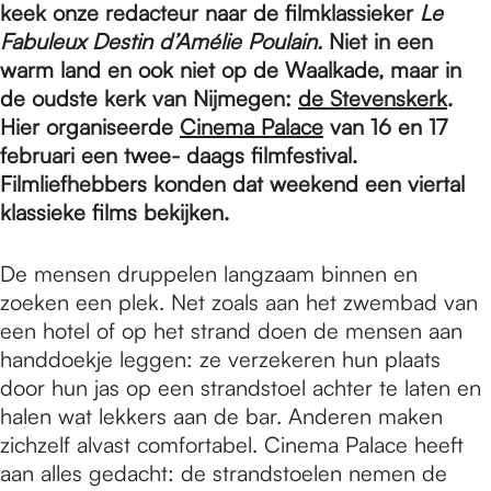
e
keek onze redacteur naar de filmklassieker
Le
Fabuleux Destin d’Amélie Poulain.
Niet in een
warm land en ook niet op de Waalkade, maar in
p
de oudste kerk van Nijmegen:
de Stevenskerk
.
Hier organiseerde
Cinema Palace
van 16 en 17
a
februari een twee- daags filmfestival.
Filmliefhebbers konden dat weekend een viertal
klassieke films bekijken.
g
De mensen druppelen langzaam binnen en
zoeken een plek. Net zoals aan het zwembad van
e
een hotel of op het strand doen de mensen aan
handdoekje leggen: ze verzekeren hun plaats
door hun jas op een strandstoel achter te laten en
halen wat lekkers aan de bar. Anderen maken
zichzelf alvast comfortabel. Cinema Palace heeft
aan alles gedacht: de strandstoelen nemen de