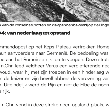
n van de romeinse potten en dakpannenbakkerij op de Hoge
104: van nederlaag tot opstand
ommandopost op het Kops Plateau vertrokken Rome
hun aanvoerders naar Germanië. De bedoeling was
be aan het Romeinse rijk toe te voegen. Deze strat
9 n.Chr. leed veldheer Varus een verpletterende ned
oud, waar hij met zijn troepen in een hinderlaag w
en de keizer en zijn bevelhebbers de verovering v
n. Uiteindelijk werd de Rijn en niet de Elbe de noo
rijk.
9 n.Chr. vond in deze streken een opstand plaats, 