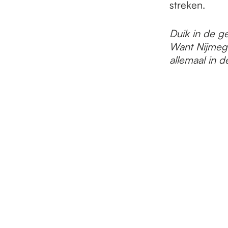
streken.
Duik in de g
Want Nijmege
allemaal in 