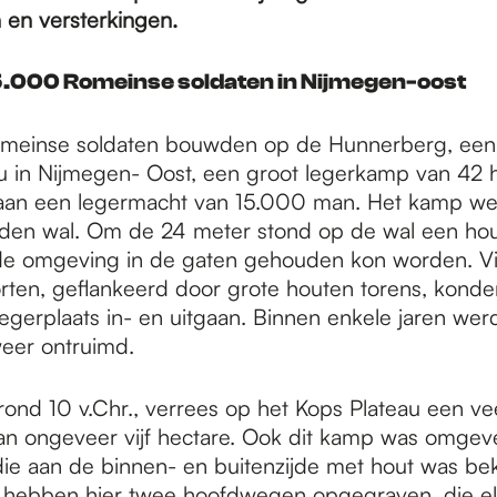
en versterkingen.
15.000 Romeinse soldaten in Nijmegen-oost
omeinse soldaten bouwden op de Hunnerberg, een
u in Nijmegen- Oost, een groot legerkamp van 42 h
 aan een legermacht van 15.000 man. Het kamp we
den wal. Om de 24 meter stond op de wal een hou
de omgeving in de gaten gehouden kon worden. V
ten, geflankeerd door grote houten torens, konde
legerplaats in- en uitgaan. Binnen enkele jaren wer
weer ontruimd.
rond 10 v.Chr., verrees op het Kops Plateau een vee
n ongeveer vijf hectare. Ook dit kamp was omgev
die aan de binnen- en buitenzijde met hout was be
hebben hier twee hoofdwegen opgegraven, die elk