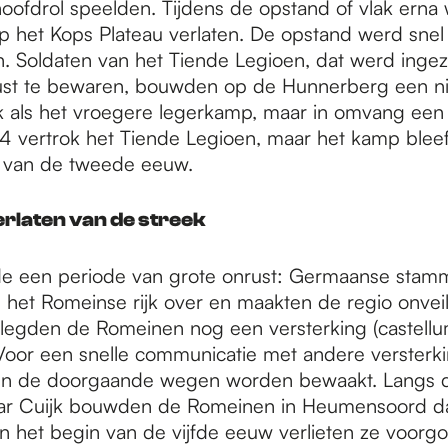
oofdrol speelden. Tijdens de opstand of vlak erna
op het Kops Plateau verlaten. De opstand werd snel
. Soldaten van het Tiende Legioen, dat werd ingez
ust te bewaren, bouwden op de Hunnerberg een ni
k als het vroegere legerkamp, maar in omvang een s
104 vertrok het Tiende Legioen, maar het kamp bleef
e van de tweede eeuw.
rlaten van de streek
e een periode van grote onrust: Germaanse stam
 het Romeinse rijk over en maakten de regio onveil
legden de Romeinen nog een versterking (castellu
 Voor een snelle communicatie met andere versterk
en de doorgaande wegen worden bewaakt. Langs 
ar Cuijk bouwden de Romeinen in Heumensoord d
In het begin van de vijfde eeuw verlieten ze voorg