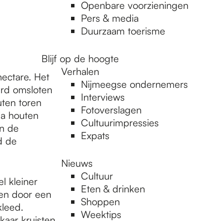
Openbare voorzieningen
Pers & media
Duurzaam toerisme
Blijf op de hoogte
Verhalen
ectare. Het
Nijmeegse ondernemers
rd omsloten
Interviews
ten toren
Fotoverslagen
ia houten
Cultuurimpressies
n de
Expats
d de
Nieuws
Cultuur
l kleiner
Eten & drinken
en door een
Shoppen
kleed.
Weektips
aar kruisten