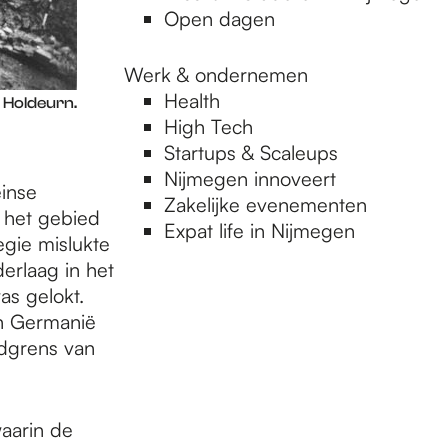
Open dagen
Werk & ondernemen
Health
 Holdeurn.
High Tech
Startups & Scaleups
Nijmegen innoveert
inse
Zakelijke evenementen
 het gebied
Expat life in Nijmegen
egie mislukte
erlaag in het
as gelokt.
an Germanië
rdgrens van
waarin de