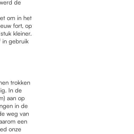
 werd de
et om in het
euw fort, op
tuk kleiner.
 in gebruik
men trokken
ig. In de
m) aan op
ingen in de
de weg van
aarom een
oed onze