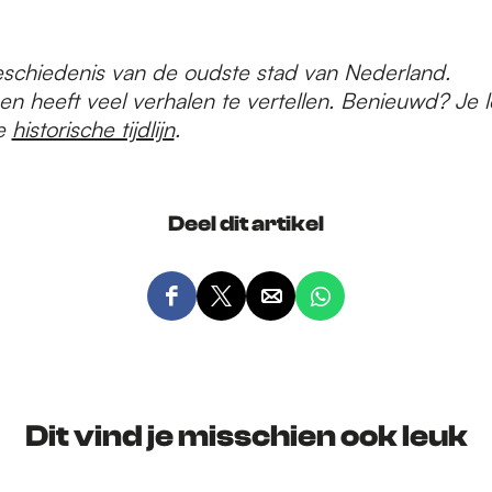
eschiedenis van de oudste stad van Nederland.
n heeft veel verhalen te vertellen. Benieuwd? Je l
de
historische tijdlijn
.
Deel dit artikel
D
D
D
D
e
e
e
e
e
e
e
e
l
l
l
l
d
d
d
d
Dit vind je misschien ook leuk
e
e
e
e
z
z
z
z