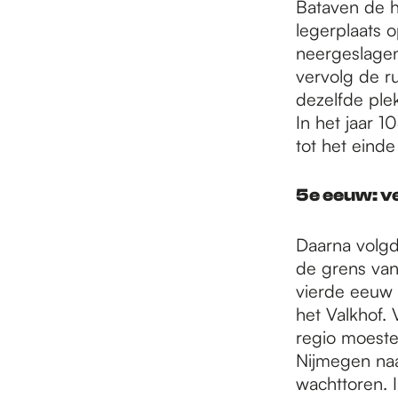
Bataven de h
legerplaats 
neergeslagen
vervolg de r
dezelfde ple
In het jaar 
tot het eind
5e eeuw: ve
Daarna volgd
de grens van
vierde eeuw 
het Valkhof.
regio moest
Nijmegen na
wachttoren. 