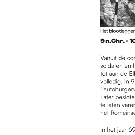
Het blootlegge
9 n.Chr. - 
Vanuit de c
soldaten en 
tot aan de El
volledig. In 
Teutoburgerw
Later beslot
te laten vare
het Romeinse 
In het jaar 6