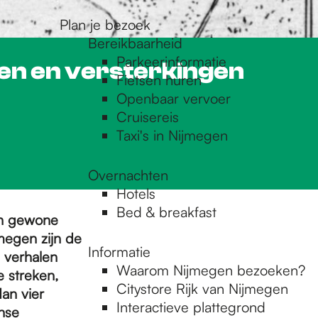
Plan je bezoek
Bereikbaarheid
Parkeerinformatie
en en versterkingen
Fietsen huren
Openbaar vervoer
Cruisereis
Taxi's in Nijmegen
Overnachten
Hotels
Bed & breakfast
en gewone
megen zijn de
Informatie
 verhalen
Waarom Nijmegen bezoeken?
e streken,
Citystore Rijk van Nijmegen
an vier
Interactieve plattegrond
nse