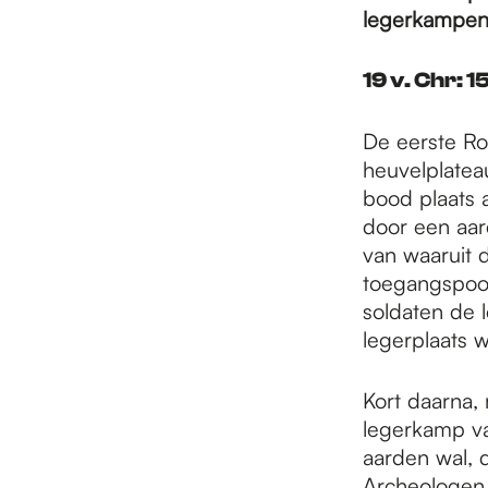
e
legerkampen 
p
19 v. Chr: 
De eerste R
a
heuvelplatea
bood plaats
door een aar
g
van waaruit 
toegangspoor
e
soldaten de 
legerplaats 
Kort daarna, 
legerkamp va
aarden wal, 
Archeologen 