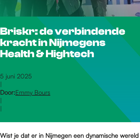
r
Briskr: de verbindende
d
kracht in Nijmegens
e
Health & Hightech
h
5 juni 2025
|
Door:
Emmy Bours
o
|
|
m
Wist je dat er in Nijmegen een dynamische wereld