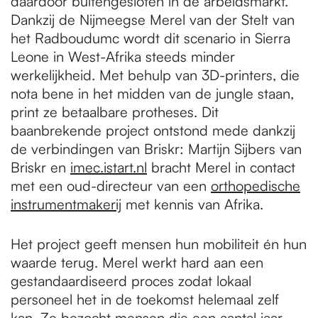
daardoor buitengesloten in de arbeidsmarkt.
Dankzij de Nijmeegse Merel van der Stelt van
het Radboudumc wordt dit scenario in Sierra
Leone in West-Afrika steeds minder
werkelijkheid. Met behulp van 3D-printers, die
nota bene in het midden van de jungle staan,
print ze betaalbare protheses. Dit
baanbrekende project ontstond mede dankzij
de verbindingen van Briskr: Martijn Sijbers van
Briskr en
imec.istart.nl
bracht Merel in contact
met een oud-directeur van een
orthopedische
instrumentmakerij
met kennis van Afrika.
Het project geeft mensen hun mobiliteit én hun
waarde terug. Merel werkt hard aan een
gestandaardiseerd proces zodat lokaal
personeel het in de toekomst helemaal zelf
kan. Ze bezocht mensen die een aantal jaar