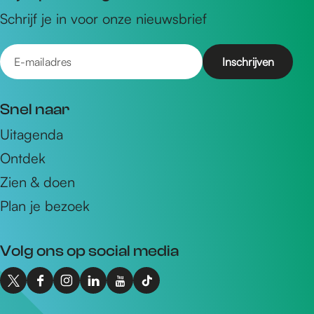
Schrijf je in voor onze nieuwsbrief
E
-
m
Snel naar
a
Uitagenda
i
Ontdek
l
a
Zien & doen
d
Plan je bezoek
r
e
Volg ons op social media
s
X
F
I
L
Y
T
I
a
n
i
o
i