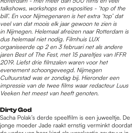
e
Rotterdam - met meer dan 500 films en veel
talkshows, workshops en exposities - ‘top of the
bill’. En voor Nijmegenaren is het extra ‘top’ dat
p
veel van dat moois elk jaar gewoon te zien is
in Nijmegen. Helemaal afreizen naar Rotterdam is
dus helemaal niet nodig. Filmhuis LUX
a
organiseerde op 2 en 3 februari net als andere
jaren Best of The Fest, met 15 pareltjes van IFFR
g
2019. Liefst drie filmzalen waren voor het
evenement schoongeveegd. Nijmegen
Cultuurstad was er zondag bij. Hieronder een
e
impressie van de twee films waar redacteur Luus
Veeken het meest van heeft genoten.
Dirty God
Sacha Polak’s derde speelfilm is een juweeltje. De
jonge moeder Jade raakt ernstig verminkt doordat
de vader van haar kind als wraakactie zoutzuur in