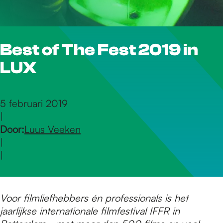
r
Best of The Fest 2019 in
d
LUX
e
5 februari 2019
|
h
Door:
Luus Veeken
|
o
|
m
Voor filmliefhebbers én professionals is het
jaarlijkse internationale filmfestival IFFR in