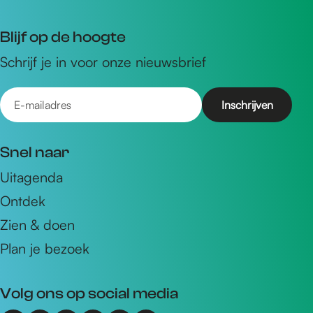
Blijf op de hoogte
Schrijf je in voor onze nieuwsbrief
E
-
m
Snel naar
a
Uitagenda
i
Ontdek
l
a
Zien & doen
d
Plan je bezoek
r
e
Volg ons op social media
s