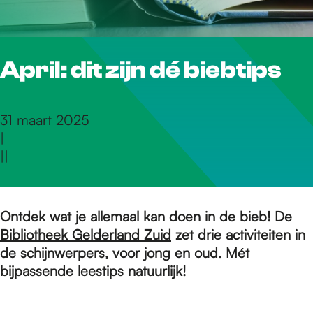
r
April: dit zijn dé biebtips
d
e
31 maart 2025
|
|
|
h
o
Ontdek wat je allemaal kan doen in de bieb! De
Bibliotheek Gelderland Zuid
zet drie activiteiten in
de schijnwerpers, voor jong en oud. Mét
m
bijpassende leestips natuurlijk!