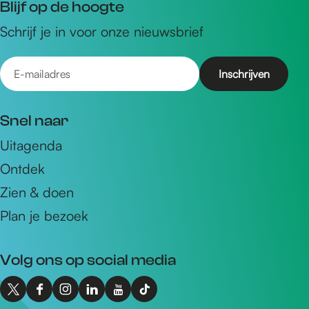
Blijf op de hoogte
Schrijf je in voor onze nieuwsbrief
E
-
m
Snel naar
a
Uitagenda
i
Ontdek
l
a
Zien & doen
d
Plan je bezoek
r
e
Volg ons op social media
s
X
F
I
L
Y
T