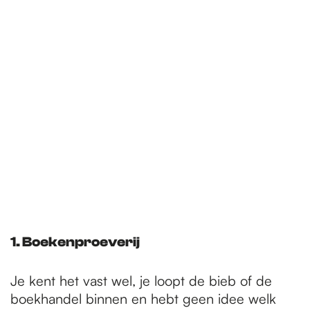
e
p
a
g
e
1. Boekenproeverij
Je kent het vast wel, je loopt de bieb of de
boekhandel binnen en hebt geen idee welk