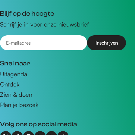
Blijf op de hoogte
Schrijf je in voor onze nieuwsbrief
E
-
m
Snel naar
a
Uitagenda
i
Ontdek
l
a
Zien & doen
d
Plan je bezoek
r
e
Volg ons op social media
s