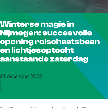
r
Winterse magie in
d
Nijmegen: succesvolle
e
opening rolschaatsbaan
en lichtjesoptocht
h
aanstaande zaterdag
o
24 december 2025
|
|
|
m