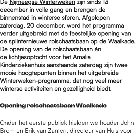
e
De
Nijmeegse Winterweken
zijn sinds 13
december in volle gang en brengen de
binnenstad in winterse sferen. Afgelopen
p
zaterdag, 20 december, werd het programma
verder uitgebreid met de feestelijke opening van
de splinternieuwe rolschaatsbaan op de Waalkade.
a
De opening van de rolschaatsbaan én
de lichtjesoptocht voor het Amalia
g
Kinderziekenhuis aanstaande zaterdag zijn twee
mooie hoogtepunten binnen het uitgebreide
Winterweken-programma, dat nog veel meer
e
winterse activiteiten en gezelligheid biedt.
Opening rolschaatsbaan Waalkade
Onder het eerste publiek hielden wethouder John
Brom en Erik van Zanten, directeur van Huis voor