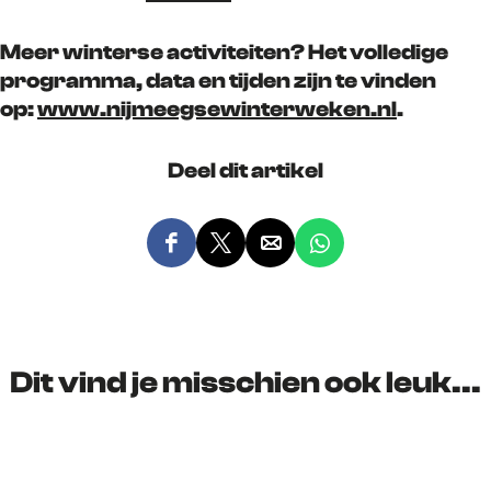
Meer winterse activiteiten? Het volledige
programma, data en tijden zijn te vinden
op:
www.nijmeegsewinterweken.nl
.
Deel dit artikel
D
D
D
D
e
e
e
e
e
e
e
e
l
l
l
l
d
d
d
d
Dit vind je misschien ook leuk...
e
e
e
e
z
z
z
z
e
e
e
e
p
p
p
p