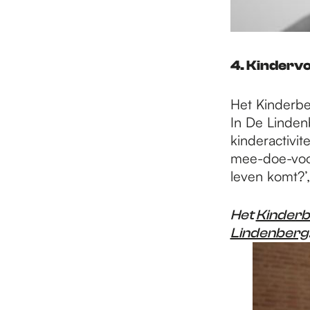
4. Kindervo
Het Kinderbev
In De Lindenb
kinderactivit
mee-doe-voors
leven komt?’,
Het
Kinderbe
Lindenberg