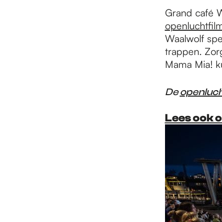
e
Grand café W
openluchtfil
p
Waalwolf spe
trappen. Zorg
Mama Mia! k
a
De
openluc
g
Lees ook 
e