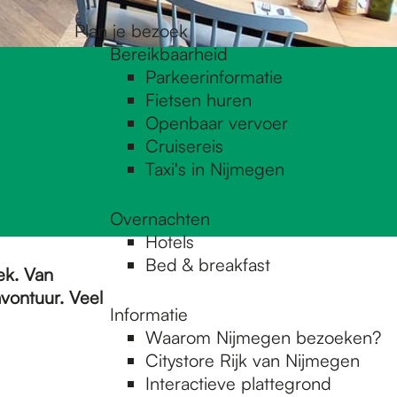
Plan je bezoek
Bereikbaarheid
Parkeerinformatie
Fietsen huren
Openbaar vervoer
Cruisereis
Taxi's in Nijmegen
Overnachten
Hotels
Bed & breakfast
ek. Van
avontuur. Veel
Informatie
Waarom Nijmegen bezoeken?
Citystore Rijk van Nijmegen
Interactieve plattegrond