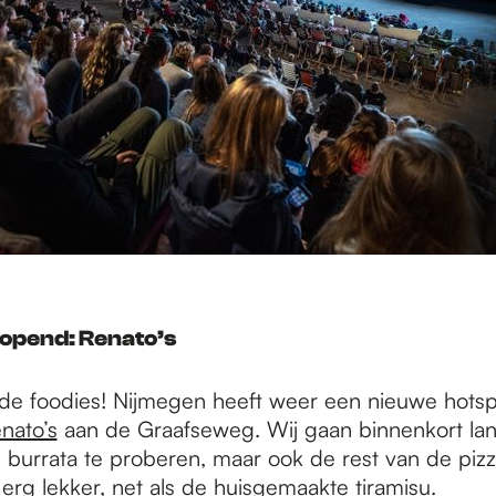
eopend: Renato’s
 de foodies! Nijmegen heeft weer een nieuwe hotspo
nato’s
aan de Graafseweg. Wij gaan binnenkort la
e burrata te proberen, maar ook de rest van de pizz
t erg lekker, net als de huisgemaakte tiramisu.