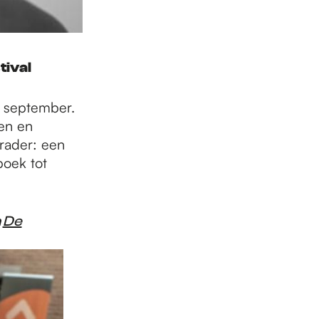
tival
ar september.
gen en
rader: een
boek tot
n
De