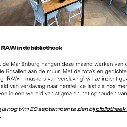
e RAW in de bibliotheek
eek de Mariënburg hangen deze maand werken van 
ie Rosalien aan de muur. Met de foto’s en gedichte
ing
‘RAW - maskers van verslaving’
wil ze inzicht ge
eld van verslaving naar herstel. Ze laat zie hoe m
even in een wereld van stigma en het ophouden van 
e
is nog t/m 30 september te zien bij
bibliotheek
.