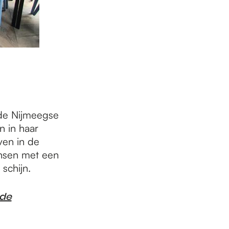
de Nijmeegse
n in haar
ven in de
ensen met een
schijn.
 de