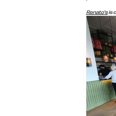
Renato’s
is 