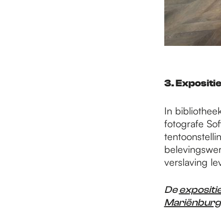
3. Expositi
In biblioth
fotografe Sof
tentoonstell
belevingswer
verslaving l
De
expositi
Mariënburg