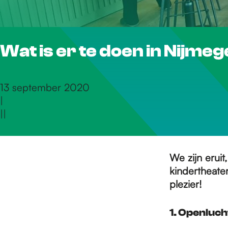
r
Wat is er te doen in Nijme
d
e
13 september 2020
|
|
|
h
o
We zijn eruit
kindertheater
plezier!
m
1. Openluc