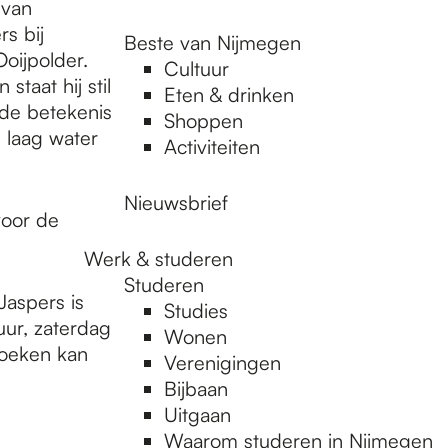
 van
rs bij
Beste van Nijmegen
oijpolder.
Cultuur
staat hij stil
Eten & drinken
 de betekenis
Shoppen
 laag water
Activiteiten
Nieuwsbrief
voor de
Werk & studeren
Studeren
aspers is
Studies
ur, zaterdag
Wonen
Boeken kan
Verenigingen
Bijbaan
Uitgaan
Waarom studeren in Nijmegen