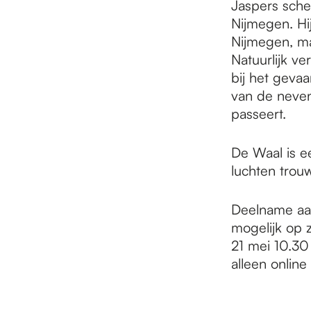
Jaspers schet
Nijmegen. Hij
Nijmegen, ma
Natuurlijk ve
bij het gevaa
van de neven
passeert.
De Waal is ee
luchten trou
Deelname aan
mogelijk op 
21 mei 10.30
alleen online