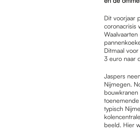
e
en de ommeke
Dit voorjaar
p
coronacrisis
Waalvaarten 
pannenkoeken
a
Ditmaal voor
3 euro naar d
g
Jaspers neem
Nijmegen. No
e
bouwkranen z
toenemende h
typisch Nijm
kolencentral
beeld. Hier 