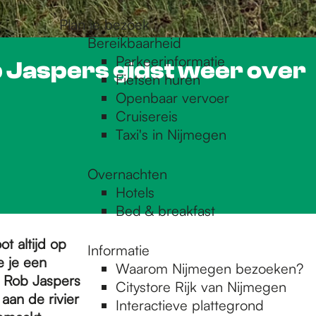
Plan je bezoek
Bereikbaarheid
Parkeerinformatie
 Jaspers gidst weer over
Fietsen huren
Openbaar vervoer
Cruisereis
Taxi's in Nijmegen
Overnachten
Hotels
Bed & breakfast
 altijd op
Informatie
e je een
Waarom Nijmegen bezoeken?
t Rob Jaspers
Citystore Rijk van Nijmegen
aan de rivier
Interactieve plattegrond