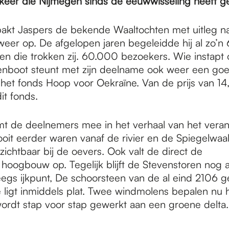
er die Nijmegen sinds de eeuwwisseling heeft g
 pakt Jaspers de bekende Waaltochten met uitleg n
 weer op. De afgelopen jaren begeleidde hij al zo’n
en die trokken zij. 60.000 bezoekers. Wie instapt
boot steunt met zijn deelname ook weer een goe
 het fonds Hoop voor Oekraïne. Van de prijs van 14
it fonds.
t de deelnemers mee in het verhaal van het vera
oit eerder waren vanaf de rivier en de Spiegelwaal
ichtbaar bij de oevers. Ook valt de direct de
oogbouw op. Tegelijk blijft de Stevenstoren nog al
eegs ijkpunt, De schoorsteen van de al eind 2106 g
e ligt inmiddels plat. Twee windmolens bepalen nu h
wordt stap voor stap gewerkt aan een groene delta