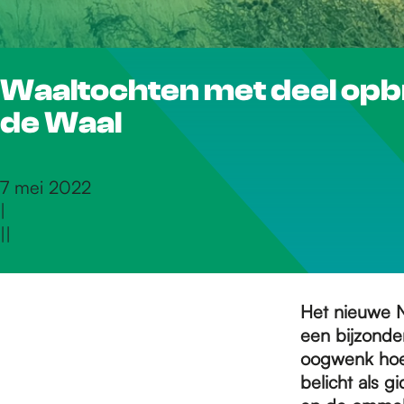
r
Waaltochten met deel opb
d
de Waal
e
7 mei 2022
|
h
|
|
o
Het nieuwe N
een bijzonder
m
oogwenk hoe 
belicht als g