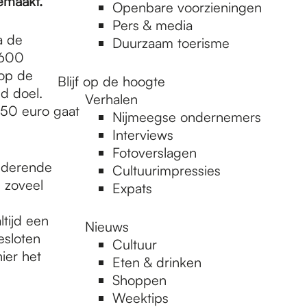
emaakt.
Openbare voorzieningen
Pers & media
a de
Duurzaam toerisme
 600
 op de
Blijf op de hoogte
d doel.
Verhalen
,50 euro gaat
Nijmeegse ondernemers
Interviews
Fotoverslagen
nderende
Cultuurimpressies
 zoveel
Expats
tijd een
Nieuws
esloten
Cultuur
ier het
Eten & drinken
.
Shoppen
Weektips