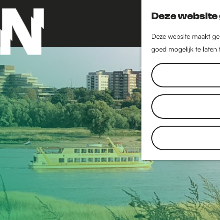
Deze website 
Deze website maakt geb
goed mogelijk te laten
G
a
n
a
a