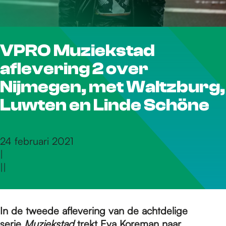
r
VPRO Muziekstad
d
aflevering 2 over
e
Nijmegen, met Waltzburg,
Luwten en Linde Schöne
h
24 februari 2021
|
o
|
|
m
In de tweede aflevering van de achtdelige
serie
Muziekstad
trekt Eva Koreman naar