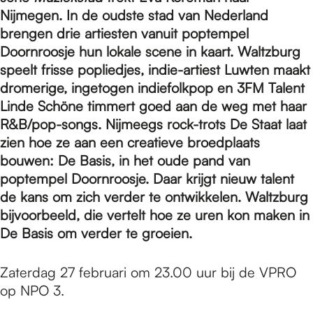
e
Nijmegen. In de oudste stad van Nederland
brengen drie artiesten vanuit poptempel
p
Doornroosje hun lokale scene in kaart. Waltzburg
speelt frisse popliedjes, indie-artiest Luwten maakt
dromerige, ingetogen indiefolkpop en 3FM Talent
a
Linde Schöne timmert goed aan de weg met haar
R&B/pop-songs. Nijmeegs rock-trots De Staat laat
zien hoe ze aan een creatieve broedplaats
g
bouwen: De Basis, in het oude pand van
poptempel Doornroosje. Daar krijgt nieuw talent
e
de kans om zich verder te ontwikkelen. Waltzburg
bijvoorbeeld, die vertelt hoe ze uren kon maken in
De Basis om verder te groeien.
Zaterdag 27 februari om 23.00 uur bij de VPRO
op NPO 3.