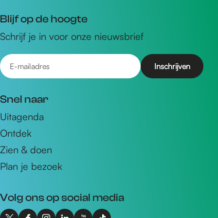
Blijf op de hoogte
Schrijf je in voor onze nieuwsbrief
E
-
m
Snel naar
a
Uitagenda
i
Ontdek
l
a
Zien & doen
d
Plan je bezoek
r
e
Volg ons op social media
s