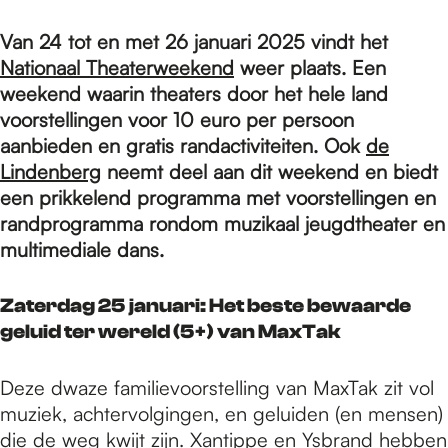
e
Van 24 tot en met 26 januari 2025 vindt het
Nationaal Theaterweekend
weer plaats. Een
p
weekend waarin theaters door het hele land
voorstellingen voor 10 euro per persoon
a
aanbieden en gratis randactiviteiten. Ook
de
Lindenberg
neemt deel aan dit weekend en biedt
een prikkelend programma met voorstellingen en
g
randprogramma rondom muzikaal jeugdtheater en
multimediale dans.
e
Zaterdag 25 januari: Het beste bewaarde
geluid ter wereld (5+) van MaxTak
Deze dwaze familievoorstelling van MaxTak zit vol
muziek, achtervolgingen, en geluiden (en mensen)
die de weg kwijt zijn. Xantippe en Ysbrand hebben