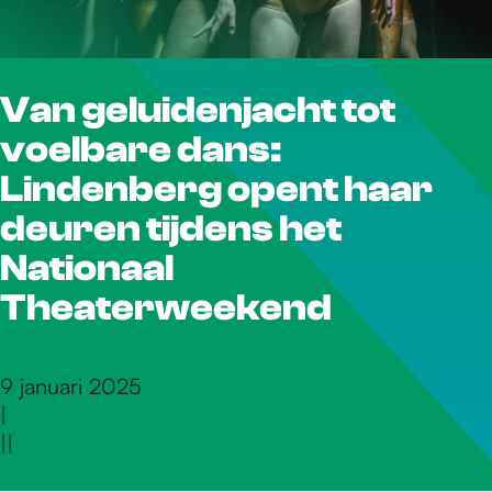
r
Van geluidenjacht tot
d
voelbare dans:
e
Lindenberg opent haar
deuren tijdens het
h
Nationaal
Theaterweekend
o
9 januari 2025
m
|
|
|