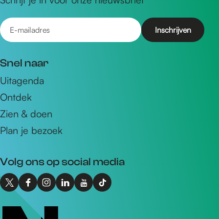
E
-
m
Snel naar
a
Uitagenda
i
Ontdek
l
a
Zien & doen
d
Plan je bezoek
r
e
Volg ons op social media
s
X
F
I
L
Y
T
I
a
n
i
o
i
n
c
s
n
u
k