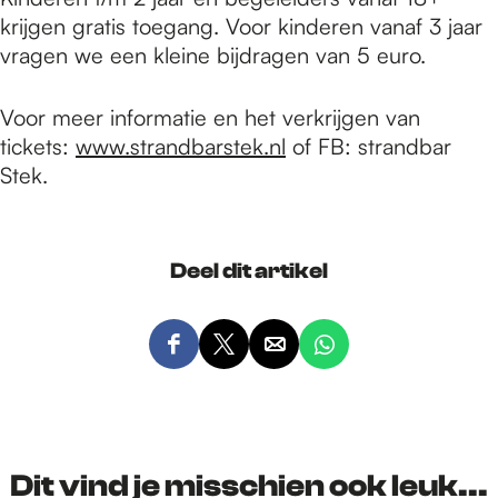
krijgen gratis toegang. Voor kinderen vanaf 3 jaar
vragen we een kleine bijdragen van 5 euro.
Voor meer informatie en het verkrijgen van
tickets:
www.strandbarstek.nl
of FB: strandbar
Stek.
Deel dit artikel
D
D
D
D
e
e
e
e
e
e
e
e
l
l
l
l
d
d
d
d
Dit vind je misschien ook leuk...