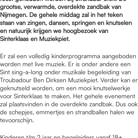
e
grootse, verwarmde, overdekte zandbak van
Nijmegen. De gehele middag zal in het teken
p
staan van zingen, dansen, springen en knutselen
en natuurijk krijgen we hoogbezoek van
Sinterklaas en Muziekpiet.
a
Er zal een volledig kinderprogramma aangeboden
worden met live muziek. Er is onder andere een
g
Sint sing-a-long onder muzikale begeleiding van
Troubadour Ben Dirksen Muziekpiet. Verder kan er
e
geknutseld worden, om een mooi knutselwerkje
voor Sinterklaas te maken. Het gehele evenement
zal plaatsvinden in de overdekte zandbak. Dus ook
de schepjes, emmertjes en strandballen halen we
tevoorschijn.
Kinderen t/m 2 jaar en begeleiders vanaf 18+