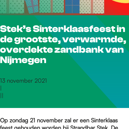
r
Stek’s Sinterklaasfeest in
d
de grootste, verwarmde,
e
overdekte zandbank van
Nijmegen
h
13 november 2021
|
o
|
|
m
Op zondag 21 november zal er een Sinterklaas
feest gehouden worden bij Strandbar Stek. De