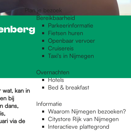
Plan je bezoek
Bereikbaarheid
Parkeerinformatie
denberg
Fietsen huren
Openbaar vervoer
Cruisereis
Taxi's in Nijmegen
Overnachten
Hotels
Bed & breakfast
r wat, kan in
en bij
Informatie
n dans,
Waarom Nijmegen bezoeken?
s,
Citystore Rijk van Nijmegen
ari via de
Interactieve plattegrond