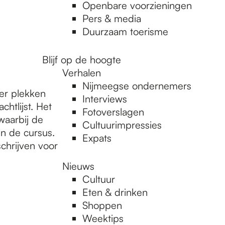
Openbare voorzieningen
Pers & media
Duurzaam toerisme
Blijf op de hoogte
Verhalen
Nijmeegse ondernemers
er plekken
Interviews
chtlijst. Het
Fotoverslagen
waarbij de
Cultuurimpressies
n de cursus.
Expats
schrijven voor
Nieuws
Cultuur
Eten & drinken
Shoppen
Weektips