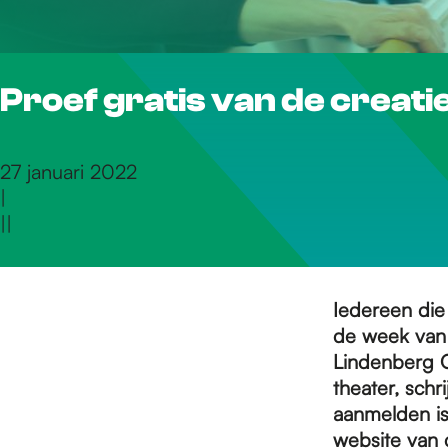
r
Proef gratis van de creat
d
e
27 januari 2022
|
|
|
h
o
Iedereen die 
de week van 
Lindenberg C
m
theater, schr
aanmelden is
website van 