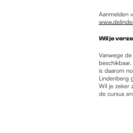
e
Aanmelden vo
p
www.delinde
Wil je verz
a
Vanwege de m
g
beschikbaar. 
is daarom no
Lindenberg g
e
Wil je zeker 
de cursus en