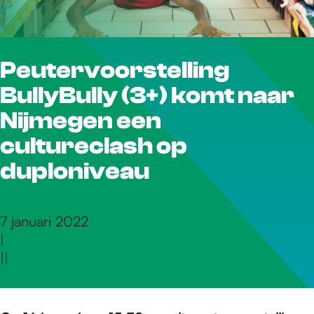
r
Peutervoorstelling
d
BullyBully (3+) komt naar
e
Nijmegen een
cultureclash op
h
duploniveau
o
7 januari 2022
|
|
|
m