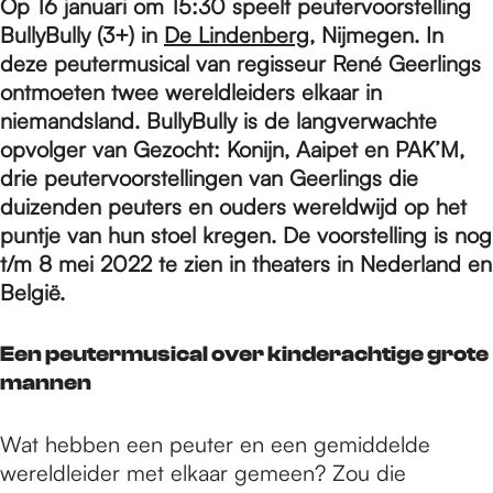
e
Op 16 januari om 15:30 speelt peutervoorstelling
BullyBully (3+) in
De Lindenberg
, Nijmegen. In
deze peutermusical van regisseur René Geerlings
p
ontmoeten twee wereldleiders elkaar in
niemandsland. BullyBully is de langverwachte
opvolger van Gezocht: Konijn, Aaipet en PAK’M,
a
drie peutervoorstellingen van Geerlings die
duizenden peuters en ouders wereldwijd op het
g
puntje van hun stoel kregen. De voorstelling is nog
t/m 8 mei 2022 te zien in theaters in Nederland en
België.
e
Een peutermusical over kinderachtige grote
mannen
Wat hebben een peuter en een gemiddelde
wereldleider met elkaar gemeen? Zou die