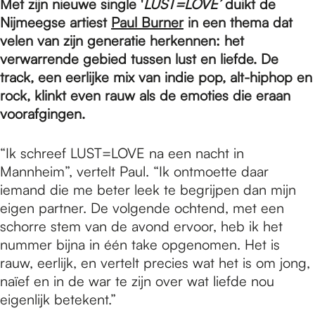
e
Met zijn nieuwe single '
LUST=LOVE’
duikt de
Nijmeegse artiest
Paul Burner
in een thema dat
velen van zijn generatie herkennen: het
p
verwarrende gebied tussen lust en liefde. De
track, een eerlijke mix van indie pop, alt-hiphop en
rock, klinkt even rauw als de emoties die eraan
a
voorafgingen.
g
“Ik schreef LUST=LOVE na een nacht in
Mannheim”, vertelt Paul. “Ik ontmoette daar
iemand die me beter leek te begrijpen dan mijn
e
eigen partner. De volgende ochtend, met een
schorre stem van de avond ervoor, heb ik het
nummer bijna in één take opgenomen. Het is
rauw, eerlijk, en vertelt precies wat het is om jong,
naïef en in de war te zijn over wat liefde nou
eigenlijk betekent.”