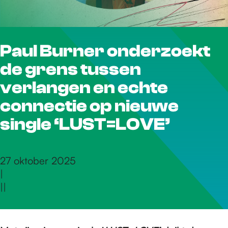
r
Paul Burner onderzoekt
d
de grens tussen
e
verlangen en echte
connectie op nieuwe
h
single ‘LUST=LOVE’
o
27 oktober 2025
|
|
|
m