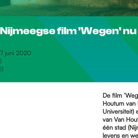
r
Nijmeegse film 'Wegen' nu g
d
e
7 juni 2020
|
|
|
h
o
De film ‘Weg
Houtum van 
Universiteit
m
van Van Hout
één stad (Ni
levens en we