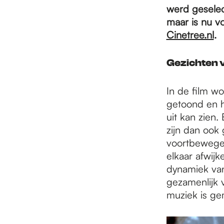
e
werd geselec
maar is nu vo
p
Cinetree.nl
.
Gezichten v
a
In de film w
getoond en h
g
uit kan zien.
zijn dan ook
e
voortbewegen
elkaar afwijk
dynamiek van
gezamenlijk 
muziek is ge