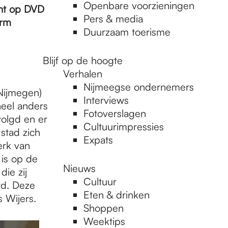
Openbare voorzieningen
cht op DVD
Pers & media
orm
Duurzaam toerisme
Blijf op de hoogte
Verhalen
Nijmeegse ondernemers
 Nijmegen)
Interviews
heel anders
Fotoverslagen
volgd en er
Cultuurimpressies
stad zich
Expats
erk van
 is op de
Nieuws
ie zij
Cultuur
rd. Deze
Eten & drinken
 Wijers.
Shoppen
Weektips