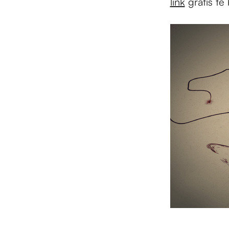
link
gratis te