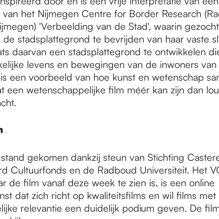
ïnspireerd door en is een vrije interpretatie van éé
 van het Nijmegen Centre for Border Research (R
Nijmegen) 'Verbeelding van de Stad', waarin gezoch
de stadsplattegrond te bevrijden van haar vaste s
ats daarvan een stadsplattegrond te ontwikkelen d
kelijke levens en bewegingen van de inwoners van 
 is een voorbeeld van hoe kunst en wetenschap s
at een wetenschappelijke film méér kan zijn dan lou
cht.
m
ot stand gekomen dankzij steun van Stichting Caste
rd Cultuurfonds en de Radboud Universiteit. Het V
r de film vanaf deze week te zien is, is een online
st dat zich richt op kwaliteitsfilms en wil films met
jke relevantie een duidelijk podium geven. De film