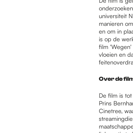
De film is ge
onderzoeken
universiteit 
manieren om 
en om in pla
is op de wer
film 'Wegen'
vloeien en d
feitenoverdra
Over de fil
De film is t
Prins Bernha
Cinetree, waa
streamingdien
maatschappeli