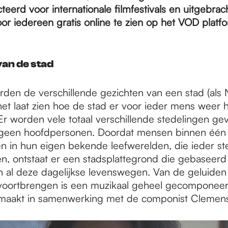
teerd voor internationale filmfestivals en uitgebra
or iedereen gratis online te zien op het VOD platf
an de stad
orden de verschillende gezichten van een stad (als
et laat zien hoe de stad er voor ieder mens weer 
 Er worden vele totaal verschillende stedelingen ge
 geen hoofdpersonen. Doordat mensen binnen één 
 in hun eigen bekende leefwerelden, die ieder st
en, ontstaat er een stadsplattegrond die gebaseerd
 al deze dagelijkse levenswegen. Van de geluiden d
voortbrengen is een muzikaal geheel gecomponee
maakt in samenwerking met de componist Clemens