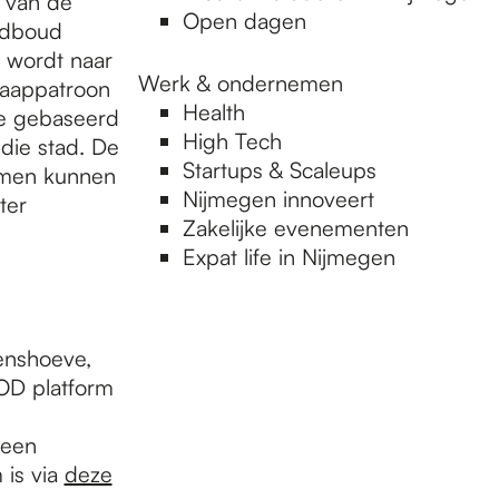
n van de
Open dagen
adboud
t wordt naar
Werk & ondernemen
laappatroon
Health
ie gebaseerd
High Tech
die stad. De
Startups & Scaleups
amen kunnen
Nijmegen innoveert
ter
Zakelijke evenementen
Expat life in Nijmegen
renshoeve,
OD platform
 een
 is via
deze