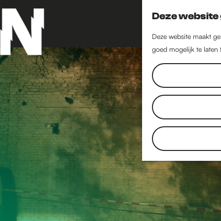
Deze website 
Deze website maakt geb
goed mogelijk te laten
G
a
n
a
a