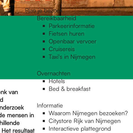
Plan je bezoek
Bereikbaarheid
Parkeerinformatie
Fietsen huren
Openbaar vervoer
Cruisereis
Taxi's in Nijmegen
Overnachten
Hotels
Bed & breakfast
enk van
ud
Informatie
onderzoek
Waarom Nijmegen bezoeken?
nde mensen in
Citystore Rijk van Nijmegen
hillende
Interactieve plattegrond
Het resultaat