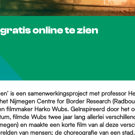
ratis online te zien
en’ is een samenwerkingsproject met professor H
het Nijmegen Centre for Border Research (Radbo
) en filmmaker Harko Wubs. Geïnspireerd door het 
um, filmde Wubs twee jaar lang allerlei verschille
jmegen) en maakte een korte film van al deze versc
relden van mensen; de choreografie van een stad. 