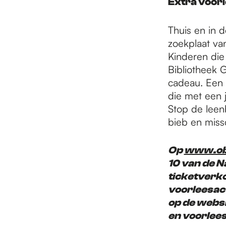
Extra voor
Thuis en in 
zoekplaat van
Kinderen die
Bibliotheek G
cadeau. Een 
die met een 
Stop de leen
bieb en miss
Op
www.obg
10 van de N
ticketverko
voorleesacti
op de websi
en voorlees