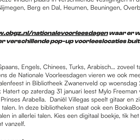
ijmegen, Berg en Dal, Heumen, Beuningen, Over
obgz.nl/nationalevoorleesdagen
waar er w
n er verschillende pop-up voorleeslocaties buit
 Spaans, Engels, Chinees, Turks, Arabisch… zoveel t
dens de Nationale Voorleesdagen vieren we ook meer
Talenfeest in Bibliotheek Zwanenveld op woensdag 
k Hatert op zaterdag 31 januari leest Mylo Freeman 
rinses Arabella. Daniël Villegas speelt gitaar en zin
e talen. In deze bibliotheken staat ook een BookaBo
len in allerlei talen. Kies een digitaal boekje, tik he
t vanzelf.