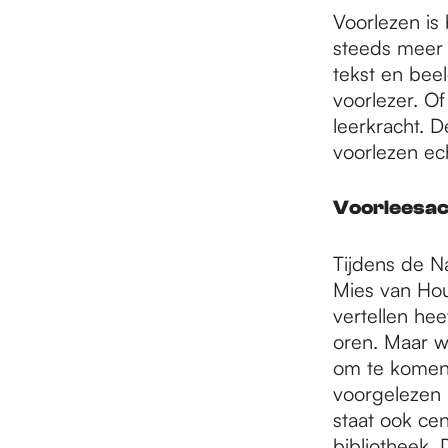
e
Voorlezen is 
steeds meer 
p
tekst en bee
voorlezer. Of
leerkracht. 
a
voorlezen ec
Voorleesact
g
Tijdens de N
e
Mies van Hout
vertellen hee
oren. Maar w
om te komen 
voorgelezen 
staat ook cen
bibliotheek. 