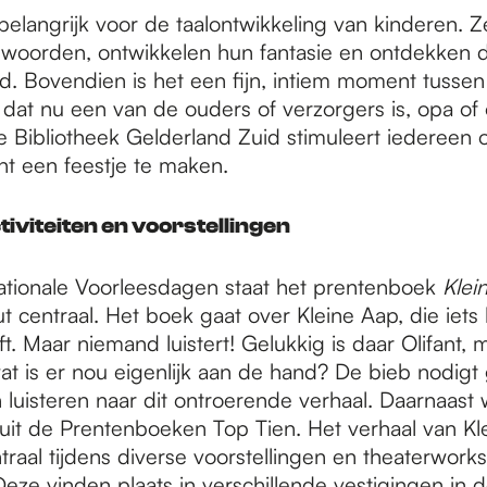
belangrijk voor de taalontwikkeling van kinderen. Z
woorden, ontwikkelen hun fantasie en ontdekken 
ld. Bovendien is het een fijn, intiem moment tussen
 dat nu een van de ouders of verzorgers is, opa of
De Bibliotheek Gelderland Zuid stimuleert iedereen
ht een feestje te maken.
iviteiten en voorstellingen
ationale Voorleesdagen staat het prentenboek
Klei
 centraal. Het boek gaat over Kleine Aap, die iets 
ft. Maar niemand luistert! Gelukkig is daar Olifant, m
at is er nou eigenlijk aan de hand? De bieb nodigt 
luisteren naar dit ontroerende verhaal. Daarnaast 
uit de Prentenboeken Top Tien. Het verhaal van Kl
traal tijdens diverse voorstellingen en theaterwork
Deze vinden plaats in verschillende vestigingen in 