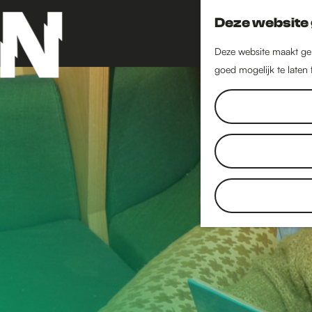
Deze website 
Deze website maakt geb
goed mogelijk te laten
G
a
n
a
a