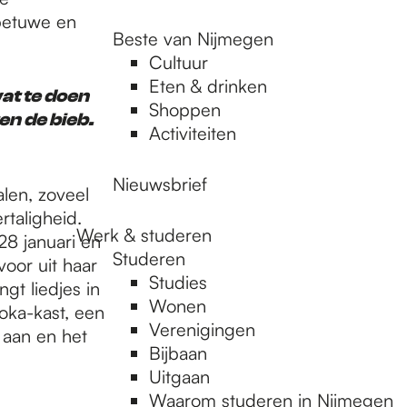
betuwe en
Beste van Nijmegen
Cultuur
Eten & drinken
at te doen
Shoppen
en de bieb.
Activiteiten
Nieuwsbrief
alen, zoveel
taligheid.
Werk & studeren
28 januari en
Studeren
voor uit haar
Studies
gt liedjes in
Wonen
oka-kast, een
Verenigingen
t aan en het
Bijbaan
Uitgaan
Waarom studeren in Nijmegen