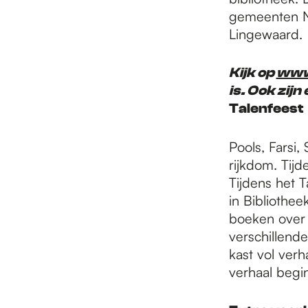
gemeenten N
Lingewaard.
Kijk op
www.
is. Ook zij
Talenfeest
Pools, Farsi,
rijkdom. Tij
Tijdens het 
in Bibliothee
boeken over P
verschillend
kast vol verha
verhaal begin