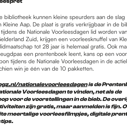
leespret
de bibliotheek kunnen kleine speurders aan de slag
 Kleine Aap. De plaat is gratis verkrijgbaar in de bi
 tijdens de Nationale Voorleesdagen lid worden va
elderland Zuid, krijgen een voorleesknuffel van Kl
lidmaatschap tot 28 jaar is helemaal gratis. Ook m
jeugdpas een prentenboek leent, kans op een voor
bon tijdens de Nationale Voorleesdagen in de actie
chien win je één van de 10 pakketten.
z.nl/nationalevoorleesdagen
is de Prente
ationale Voorleesdagen te vinden, net als de
op voor de voorstellingen in de bieb. De over
viteiten zijn gratis, maar aanmelden is fijn. O
te meertalige voorleesfilmpjes, digitale pre
tips.