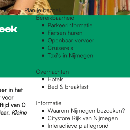
Plan je bezoek
Bereikbaarheid
Parkeerinformatie
heek
Fietsen huren
Openbaar vervoer
Cruisereis
Taxi's in Nijmegen
Overnachten
Hotels
Bed & breakfast
er in het
t voor
Informatie
ftijd van 0
Waarom Nijmegen bezoeken?
Jaar,
Kleine
Citystore Rijk van Nijmegen
Interactieve plattegrond