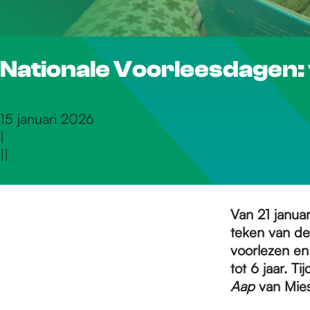
r
Nationale Voorleesdagen: 
d
e
15 januari 2026
|
|
|
h
o
Van 21 januar
teken van de
voorlezen en 
m
tot 6 jaar. T
Aap
van Mies