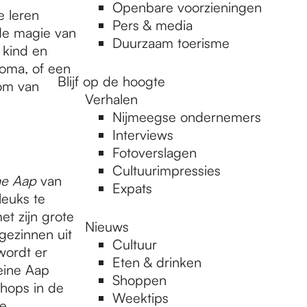
Openbare voorzieningen
e leren
Pers & media
de magie van
Duurzaam toerisme
 kind en
 oma, of een
Blijf op de hoogte
 om van
Verhalen
Nijmeegse ondernemers
Interviews
Fotoverslagen
Cultuurimpressies
ne Aap
van
Expats
leuks te
et zijn grote
Nieuws
gezinnen uit
Cultuur
wordt er
Eten & drinken
eine Aap
Shoppen
shops in de
Weektips
de