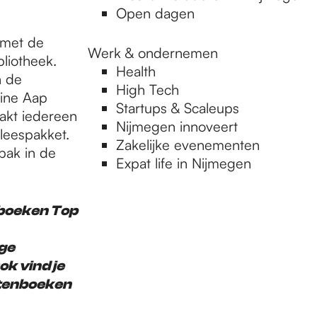
Open dagen
 met de
Werk & ondernemen
bliotheek.
Health
n de
High Tech
eine Aap
Startups & Scaleups
aakt iedereen
Nijmegen innoveert
leespakket.
Zakelijke evenementen
bak in de
Expat life in Nijmegen
nboeken Top
ige
ok vind je
ntenboeken