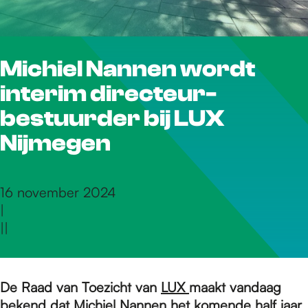
r
Michiel Nannen wordt
d
interim directeur-
e
bestuurder bij LUX
Nijmegen
h
16 november 2024
|
o
|
|
m
De Raad van Toezicht van
LUX
maakt vandaag
bekend dat Michiel Nannen het komende half jaar