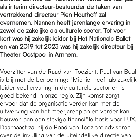
e
als interim directeur-bestuurder de taken van
vertrekkend directeur Pien Houthoff zal
p
overnemen. Nannen heeft jarenlange ervaring in
zowel de zakelijke als culturele sector. Tot voor
kort was hij zakelijk leider bij Het Nationale Ballet
a
en van 2019 tot 2023 was hij zakelijk directeur bij
Theater Oostpool in Arnhem.
g
Voorzitter van de Raad van Toezicht, Paul van Buul
is blij met de benoeming: “Michiel heeft als zakelijk
e
leider veel ervaring in de culturele sector en is
goed bekend in onze regio. Zijn komst zorgt
ervoor dat de organisatie verder kan met de
uitwerking van het meerjarenplan en verder kan
bouwen aan een stevige financiële basis voor LUX.
Daarnaast zal hij de Raad van Toezicht adviseren
over de invulling van de uiteindelijke directie van