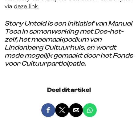
via
deze link
.
Story Untold is een initiatief van Manuel
Teca in samenwerking met Doe-het-
zelf, het meemaakpodium van
Lindenberg Cultuurhuis, en wordt
mede mogelijk gemaakt door het Fonds
voor Cultuurparticipatie.
Deel dit artikel
D
D
D
D
e
e
e
e
e
e
e
e
l
l
l
l