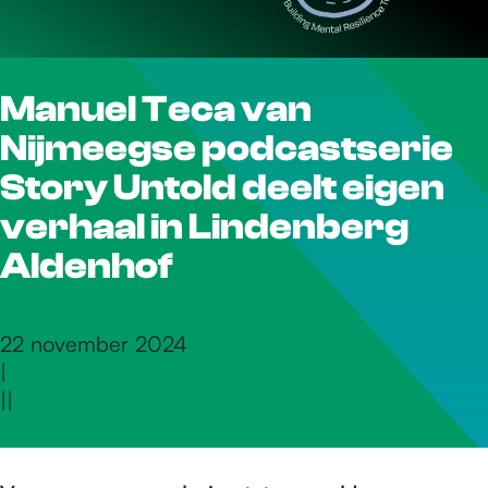
r
Manuel Teca van
d
Nijmeegse podcastserie
e
Story Untold deelt eigen
verhaal in Lindenberg
h
Aldenhof
o
22 november 2024
|
|
|
m