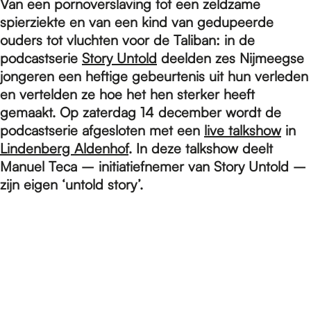
e
Van een pornoverslaving tot een zeldzame
spierziekte en van een kind van gedupeerde
ouders tot vluchten voor de Taliban: in de
p
podcastserie
Story Untold
deelden zes Nijmeegse
jongeren een heftige gebeurtenis uit hun verleden
en vertelden ze hoe het hen sterker heeft
a
gemaakt. Op zaterdag 14 december wordt de
podcastserie afgesloten met een
live talkshow
in
g
Lindenberg Aldenhof
. In deze talkshow deelt
Manuel Teca – initiatiefnemer van Story Untold –
zijn eigen ‘untold story’.
e