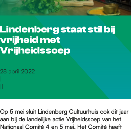
r
Lindenberg staat stil bij
d
vrijheid met
e
Vrijheidssoep
h
28 april 2022
|
|
|
o
m
Op 5 mei sluit Lindenberg Cultuurhuis ook dit jaar
aan bij de landelijke actie Vrijheidssoep van het
Nationaal Comité 4 en 5 mei. Het Comité heeft