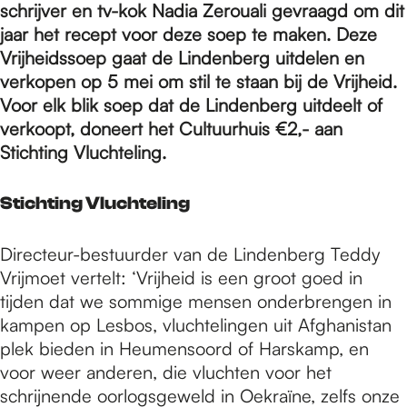
e
schrijver en tv-kok Nadia
Zerouali
gevraagd om dit
jaar het recept voor deze soep te maken. Deze
Vrijheidssoep gaat de Lindenberg uitdelen en
p
verkopen op 5 mei om stil te staan bij de Vrijheid.
Voor elk blik soep dat de Lindenberg uitdeelt of
a
verkoopt, doneert het Cultuurhuis €2,- aan
Stichting Vluchteling.
g
Stichting Vluchteling
e
Directeur-bestuurder van de Lindenberg Teddy
Vrijmoet vertelt: ‘Vrijheid is een groot goed in
tijden dat we sommige mensen onderbrengen in
kampen op Lesbos, vluchtelingen uit Afghanistan
plek bieden in Heumensoord of Harskamp, en
voor weer anderen, die vluchten voor het
schrijnende oorlogsgeweld in Oekraïne, zelfs onze