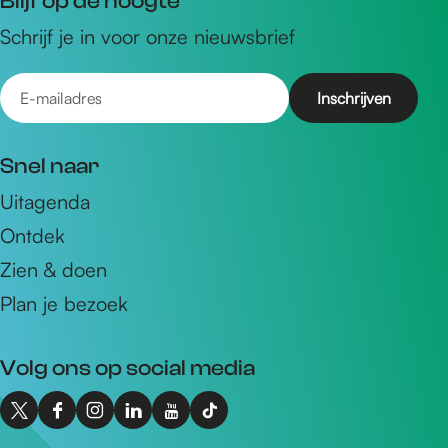
Blijf op de hoogte
Schrijf je in voor onze nieuwsbrief
E
-
m
Snel naar
a
Uitagenda
i
Ontdek
l
a
Zien & doen
d
Plan je bezoek
r
e
Volg ons op social media
s
X
F
I
L
Y
T
I
a
n
i
o
i