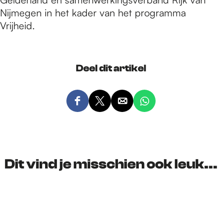
Nijmegen in het kader van het programma
Vrijheid.
Deel dit artikel
D
D
D
D
e
e
e
e
e
e
e
e
l
l
l
l
d
d
d
d
Dit vind je misschien ook leuk...
e
e
e
e
z
z
z
z
e
e
e
e
p
p
p
p