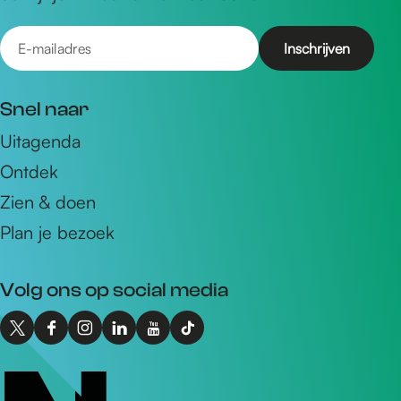
E
-
m
Snel naar
a
Uitagenda
i
Ontdek
l
a
Zien & doen
d
Plan je bezoek
r
e
Volg ons op social media
s
X
F
I
L
Y
T
I
a
n
i
o
i
n
c
s
n
u
k