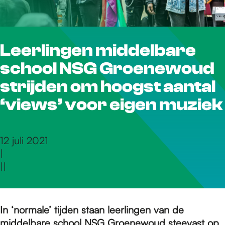
r
Leerlingen middelbare
d
school NSG Groenewoud
e
strijden om hoogst aantal
‘views’ voor eigen muziek
h
12 juli 2021
|
o
|
|
m
In ‘normale’ tijden staan leerlingen van de
middelbare school NSG Groenewoud steevast op