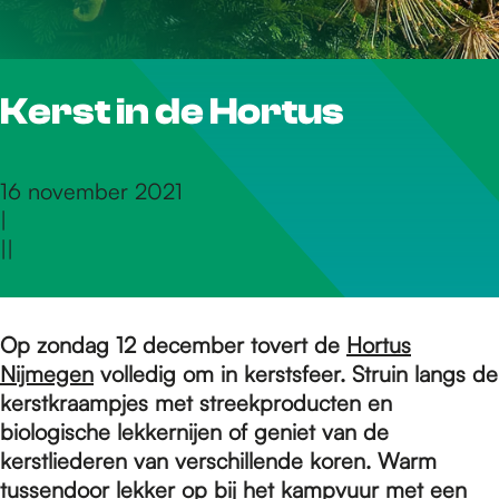
r
Kerst in de Hortus
d
e
16 november 2021
|
|
|
h
o
Op zondag 12 december tovert de
Hortus
Nijmegen
volledig om in kerstsfeer. Struin langs de
kerstkraampjes met streekproducten en
m
biologische lekkernijen of geniet van de
kerstliederen van verschillende koren. Warm
tussendoor lekker op bij het kampvuur met een