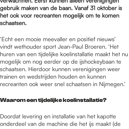
e
verwachtten. Eerst
kunnen alleen verenigingen
gebruik maken van de baan. Vanaf 31 oktober is
het ook voor recreanten mogelijk om te komen
p
schaatsen.
‘Echt een mooie meevaller en positief nieuws’
a
vindt wethouder sport Jean-Paul Broeren. ‘Het
huren van een tijdelijke koelinstallatie maakt het nu
g
mogelijk om nog eerder op de ijshockeybaan te
schaatsen. Hierdoor kunnen verenigingen weer
trainen en wedstrijden houden en kunnen
e
recreanten ook weer snel schaatsen in Nijmegen.’
Waarom een tijdelijke koelinstallatie?
Doordat levering en installatie van het kapotte
onderdeel van de machine die het ijs maakt (de