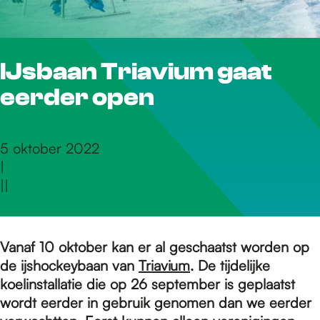
r
IJsbaan Triavium gaat
d
eerder open
e
5 oktober 2022
|
h
|
|
o
Vanaf 10 oktober kan er al geschaatst worden op
de ijshockeybaan van
Triavium
.
De tijdelijke
m
koelinstallatie die op 26 september is geplaatst
wordt eerder in gebruik genomen dan we eerder