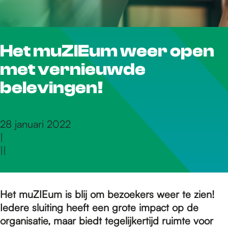
r
Het muZIEum weer open
d
met vernieuwde
e
belevingen!
h
28 januari 2022
|
|
|
o
m
Het muZIEum is blij om bezoekers weer te zien!
Iedere sluiting heeft een grote impact op de
organisatie, maar biedt tegelijkertijd ruimte voor