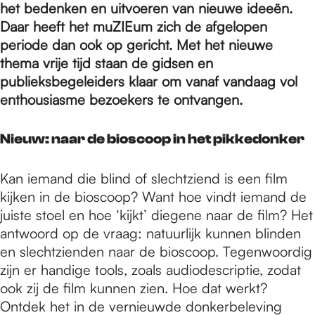
e
het bedenken en uitvoeren van nieuwe ideeën.
Daar heeft het muZIEum zich de afgelopen
periode dan ook op gericht. Met het nieuwe
p
thema vrije tijd staan de gidsen en
publieksbegeleiders klaar om vanaf vandaag vol
a
enthousiasme bezoekers te ontvangen.
Nieuw: naar de bioscoop in het pikkedonker
g
Kan iemand die blind of slechtziend is een film
e
kijken in de bioscoop? Want hoe vindt iemand de
juiste stoel en hoe ‘kijkt’ diegene naar de film? Het
antwoord op de vraag: natuurlijk kunnen blinden
en slechtzienden naar de bioscoop. Tegenwoordig
zijn er handige tools, zoals audiodescriptie, zodat
ook zij de film kunnen zien. Hoe dat werkt?
Ontdek het in de vernieuwde donkerbeleving