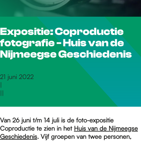
r
Expositie: Coproductie
d
fotografie - Huis van de
e
Nijmeegse Geschiedenis
h
21 juni 2022
|
|
|
o
m
Van 26 juni t/m 14 juli is de foto-expositie
Coproductie te zien in het
Huis van de Nijmeegse
Geschiedenis
. Vijf groepen van twee personen,