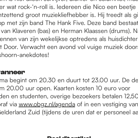
r wat rock-‘n-roll is. Iedereen die Nico een beetje
ntzettend groot muziekliefhebber is. Hij treedt als gi
op met zijn band The Hank Five. Deze band bestaat
 van Klaveren (bas) en Herman Klaassen (drums). Na
ennen van zijn wekelijkse optredens als huisdichter
t Door. Verwacht een avond vol vuige muziek doo
kshoorn-anekdotes!
wanneer
a begint om 20.30 en duurt tot 23.00 uur. De d
m 20.00 uur open. Kaarten kosten 10 euro voor
eden en studenten, overige bezoekers betalen 12,5
oraf via
www.obgz.nl/agenda
of in een vestiging va
Gelderland Zuid (tijdens de uren dat er personeel a