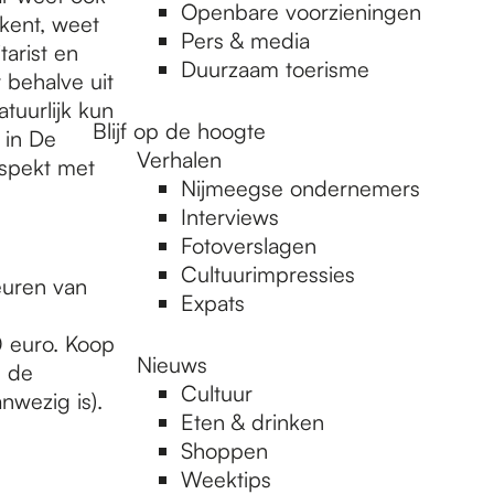
Openbare voorzieningen
 kent, weet
Pers & media
tarist en
Duurzaam toerisme
 behalve uit
tuurlijk kun
Blijf op de hoogte
 in De
Verhalen
rspekt met
Nijmeegse ondernemers
Interviews
Fotoverslagen
Cultuurimpressies
euren van
Expats
0 euro. Koop
Nieuws
n de
Cultuur
anwezig is).
Eten & drinken
Shoppen
Weektips