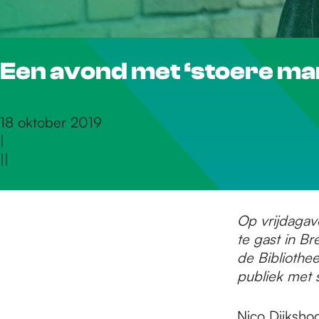
r
Een avond met ‘stoere man
d
e
18 oktober 2019
|
|
|
h
o
Op vrijdagav
te gast in Br
de Bibliothee
m
publiek met s
Nico Dijkshoo