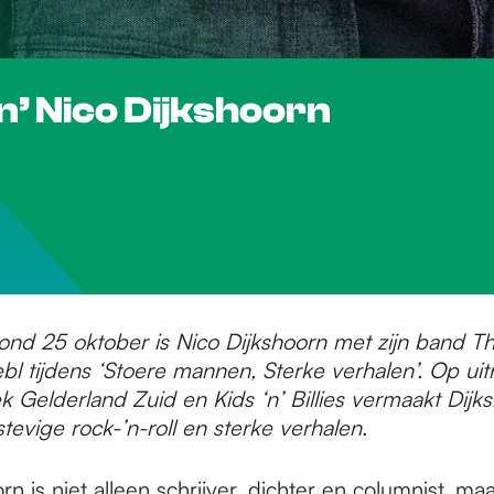
’ Nico Dijkshoorn
ond 25 oktober is Nico Dijkshoorn met zijn band T
ebl tijdens ‘Stoere mannen, Sterke verhalen’. Op ui
k Gelderland Zuid en Kids ‘n’ Billies vermaakt Dijk
tevige rock-’n-roll en sterke verhalen.
rn is niet alleen schrijver, dichter en columnist, m