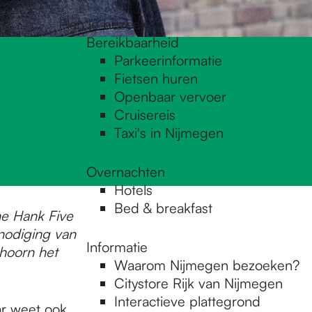
Plan je bezoek
Bereikbaarheid
Parkeerinformatie
Fietsen huren
Openbaar vervoer
Cruisereis
Taxi's in Nijmegen
Overnachten
Hotels
Bed & breakfast
he Hank Five
tnodiging van
Informatie
shoorn het
Waarom Nijmegen bezoeken?
Citystore Rijk van Nijmegen
Interactieve plattegrond
aar weet ook