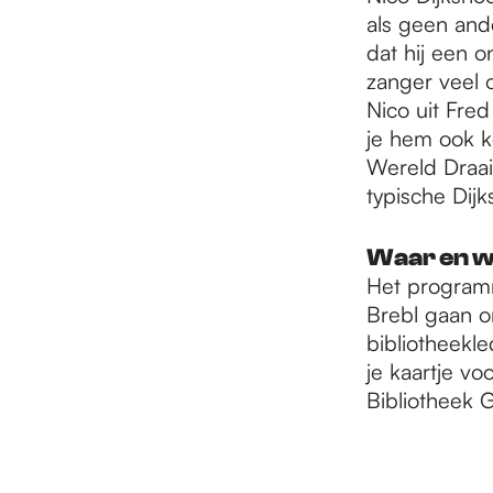
e
als geen ande
dat hij een o
p
zanger veel 
Nico uit Fred
je hem ook k
a
Wereld Draai
typische Dij
g
Waar en 
Het programm
e
Brebl gaan o
bibliotheekl
je kaartje vo
Bibliotheek 