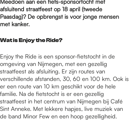
e
Meedoen aan een fiets-sponsortocht met
afsluitend straatfeest op 18 april (tweede
Paasdag)? De opbrengst is voor jonge mensen
p
met kanker.
a
Wat is Enjoy the Ride?
Enjoy the Ride is een sponsor-fietstocht in de
g
omgeving van Nijmegen, met een gezellig
straatfeest als afsluiting. Er zijn routes van
verschillende afstanden, 30, 60 en 100 km. Ook is
e
er een route van 10 km geschikt voor de hele
familie. Na de fietstocht is er een gezellig
straatfeest in het centrum van Nijmegen bij Café
Sint Anneke. Met lekkere hapjes, live muziek van
de band Minor Few en een hoop gezelligheid.