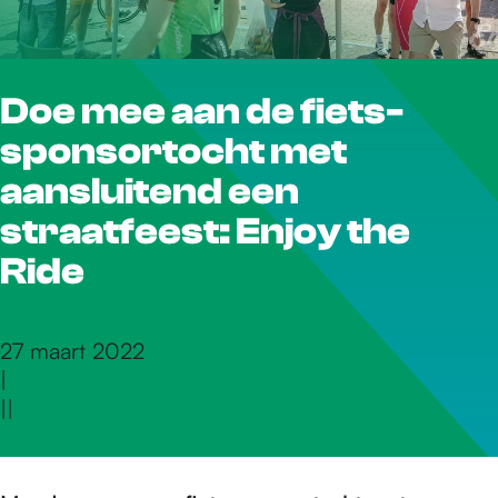
r
Doe mee aan de fiets-
d
sponsortocht met
e
aansluitend een
straatfeest: Enjoy the
h
Ride
o
27 maart 2022
|
|
|
m