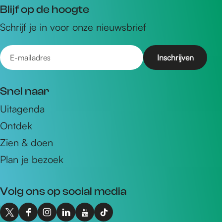
Blijf op de hoogte
Schrijf je in voor onze nieuwsbrief
E
-
m
Snel naar
a
Uitagenda
i
Ontdek
l
a
Zien & doen
d
Plan je bezoek
r
e
Volg ons op social media
s
X
F
I
L
Y
T