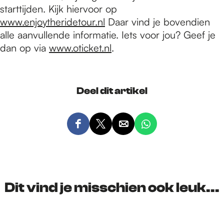
starttijden. Kijk hiervoor op
www.enjoytheridetour.nl
Daar vind je bovendien
alle aanvullende informatie. Iets voor jou? Geef je
dan op via
www.oticket.nl
.
Deel dit artikel
D
D
D
D
e
e
e
e
e
e
e
e
l
l
l
l
d
d
d
d
Dit vind je misschien ook leuk...
e
e
e
e
z
z
z
z
e
e
e
e