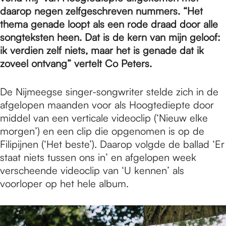
e
daarop negen zelfgeschreven nummers. “Het
thema genade loopt als een rode draad door alle
p
songteksten heen. Dat is de kern van mijn geloof:
ik verdien zelf niets, maar het is genade dat ik
zoveel ontvang” vertelt Co Peters.
a
De Nijmeegse singer-songwriter stelde zich in de
afgelopen maanden voor als Hoogtediepte door
g
middel van een verticale videoclip (‘Nieuw elke
morgen’) en een clip die opgenomen is op de
e
Filipijnen (‘Het beste’). Daarop volgde de ballad ‘Er
staat niets tussen ons in’ en afgelopen week
verscheende videoclip van ‘U kennen’ als
voorloper op het hele album.