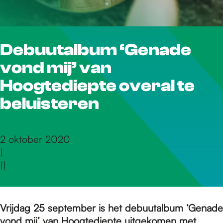
r
Debuutalbum ‘Genade
d
vond mij’ van
e
Hoogtediepte overal te
beluisteren
h
2 oktober 2020
|
o
|
|
m
Vrijdag 25 september is het debuutalbum ‘Genade
vond mij’ van Hoogtediepte uitgekomen met