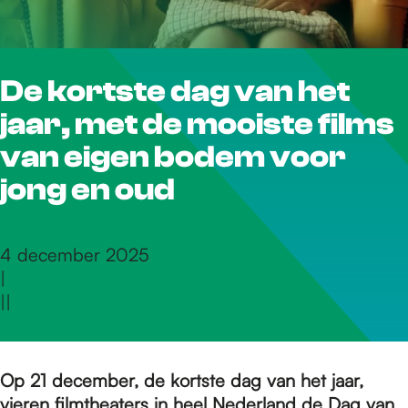
r
De kortste dag van het
d
jaar, met de mooiste films
e
van eigen bodem voor
jong en oud
h
4 december 2025
|
o
|
|
m
Op 21 december, de kortste dag van het jaar,
vieren filmtheaters in heel Nederland de
Dag van