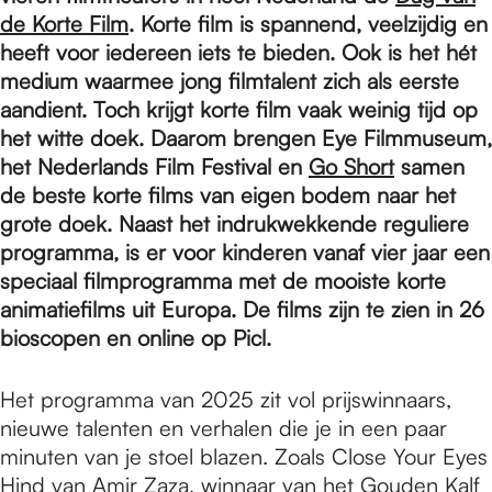
e
de Korte Film
. Korte film is spannend, veelzijdig en
heeft voor iedereen iets te bieden. Ook is het hét
p
medium waarmee jong filmtalent zich als eerste
aandient. Toch krijgt korte film vaak weinig tijd op
het witte doek. Daarom brengen Eye Filmmuseum,
a
het Nederlands Film Festival en
Go Short
samen
de beste korte films van eigen bodem naar het
grote doek. Naast het indrukwekkende reguliere
g
programma, is er voor kinderen vanaf vier jaar een
speciaal filmprogramma met de mooiste korte
e
animatiefilms uit Europa. De films zijn te zien in 26
bioscopen en online op Picl.
Het programma van 2025 zit vol prijswinnaars,
nieuwe talenten en verhalen die je in een paar
minuten van je stoel blazen. Zoals Close Your Eyes
Hind van Amir Zaza, winnaar van het Gouden Kalf