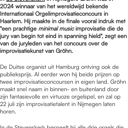
e
2024 winnaar van het wereldwijd bekende
Internationaal Orgelimprovisatieconcours in
p
Haarlem. Hij maakte in de finale vooral indruk met
"een prachtige
minimal music
improvisatie die de
jury van begin tot eind in spanning hield", zegt een
a
van de juryleden van het concours over de
improvisatiekunst van Gröhn.
g
De Duitse organist uit Hamburg ontving ook de
publieksprijs. Al eerder won hij beide prijzen op
e
twee improvisatieconcoursen in eigen land. Gröhn
maakt snel naam in binnen- en buitenland door
zijn fantasievolle en virtuoze orgelspel, en zal op
22 juli zijn improvisatietalent in Nijmegen laten
horen.
In de Stevenskerk bespeelt hij alle drie orgels die