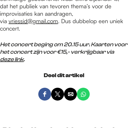
dat het publiek van tevoren thema’s voor de
improvisaties kan aandragen,
via
vriessid@gmail.com
. Dus dubbelop een uniek
concert.
Het concert beging om 20.15 uur. Kaarten voor
het concert zijn voor €15,- verkrijgbaar via
deze link
.
Deel dit artikel
D
D
D
D
e
e
e
e
e
e
e
e
l
l
l
l
d
d
d
d