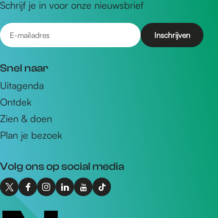
Schrijf je in voor onze nieuwsbrief
E
-
m
Snel naar
a
Uitagenda
i
Ontdek
l
a
Zien & doen
d
Plan je bezoek
r
e
Volg ons op social media
s
X
F
I
L
Y
T
I
a
n
i
o
i
n
c
s
n
u
k