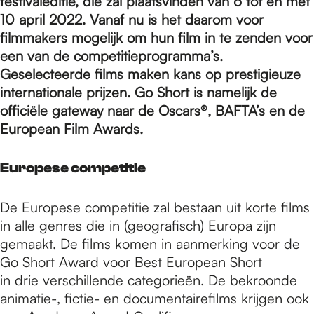
e
festivaleditie, die zal plaatsvinden van 6 tot en met
10 april 2022. Vanaf nu is het daarom voor
filmmakers mogelijk om hun film in te zenden voor
p
een van de competitieprogramma’s.
Geselecteerde films maken kans op prestigieuze
internationale prijzen. Go Short is namelijk de
a
officiële gateway naar de Oscars®, BAFTA’s en de
European Film Awards.
g
Europese competitie
e
De Europese competitie zal bestaan ​​uit korte films
in alle genres die in (geografisch) Europa zijn
gemaakt. De films komen in aanmerking voor de
Go Short Award voor Best European Short
in drie verschillende categorieën. De bekroonde
animatie-, fictie- en documentairefilms krijgen ook