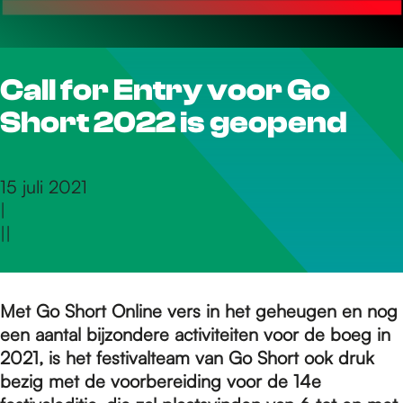
r
Call for Entry voor Go
d
Short 2022 is geopend
e
15 juli 2021
|
h
|
|
o
Met Go Short Online vers in het geheugen en nog
een aantal bijzondere activiteiten voor de boeg in
m
2021, is het festivalteam van Go Short ook druk
bezig met de voorbereiding voor de 14e