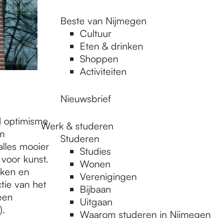
Beste van Nijmegen
Cultuur
Eten & drinken
Shoppen
Activiteiten
Nieuwsbrief
l optimisme
Werk & studeren
m
Studeren
lles mooier
Studies
voor kunst.
Wonen
rken en
Verenigingen
tie van het
Bijbaan
een
Uitgaan
).
Waarom studeren in Nijmegen