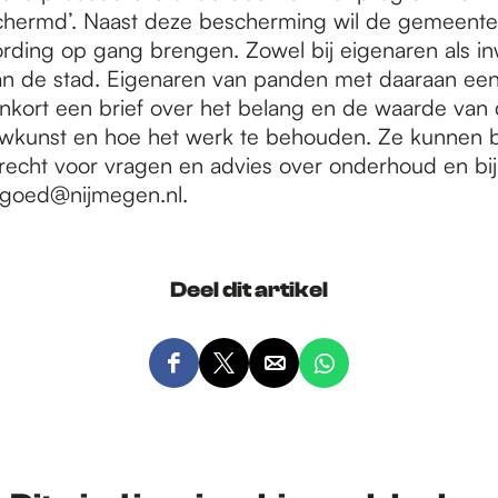
chermd’. Naast deze bescherming wil de gemeente
ding op gang brengen. Zowel bij eigenaren als i
n de stad. Eigenaren van panden met daaraan ee
enkort een brief over het belang en de waarde van
kunst en hoe het werk te behouden. Ze kunnen b
echt voor vragen en advies over onderhoud en bi
rfgoed@nijmegen.nl.
Deel dit artikel
D
D
D
D
e
e
e
e
e
e
e
e
l
l
l
l
d
d
d
d