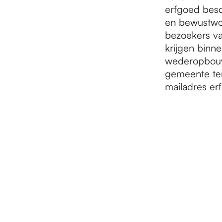
erfgoed bes
en bewustwor
bezoekers va
krijgen binn
wederopbouw
gemeente ter
mailadres e