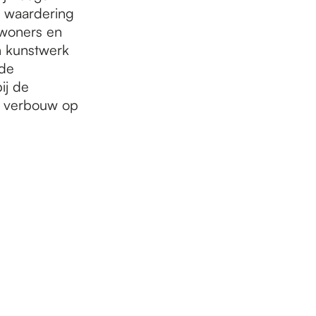
 waardering
nwoners en
n kunstwerk
 de
ij de
j verbouw op