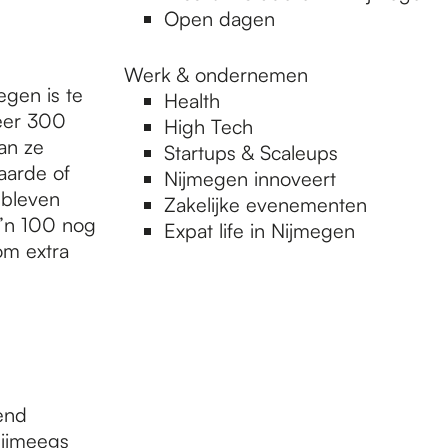
Open dagen
Werk & ondernemen
gen is te
Health
eer 300
High Tech
an ze
Startups & Scaleups
aarde of
Nijmegen innoveert
ebleven
Zakelijke evenementen
’n 100 nog
Expat life in Nijmegen
om extra
end
ijmeegs