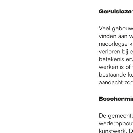
Geruisloze
Veel gebouwg
vinden aan 
naoorlogse k
verloren bij
betekenis er
werken is of
bestaande ku
aandacht zod
Beschermi
De gemeente
wederopbouw
kunstwerk. D