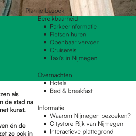
Plan je bezoek
Bereikbaarheid
Parkeerinformatie
Fietsen huren
Openbaar vervoer
Cruisereis
Taxi's in Nijmegen
Overnachten
Hotels
Bed & breakfast
zen als
 de stad na
Informatie
met kunst.
Waarom Nijmegen bezoeken?
Citystore Rijk van Nijmegen
wen én de
Interactieve plattegrond
et ze ook in