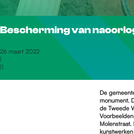
r
Bescherming van naoorlo
d
e
26 maart 2022
|
|
|
h
o
De gemeente 
monument. D
de Tweede We
m
Voorbeelden h
Molenstraat.
kunstwerken 