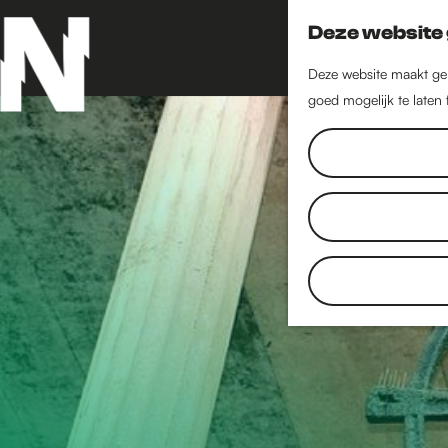
Deze website 
Deze website maakt geb
goed mogelijk te laten
G
a
n
a
a