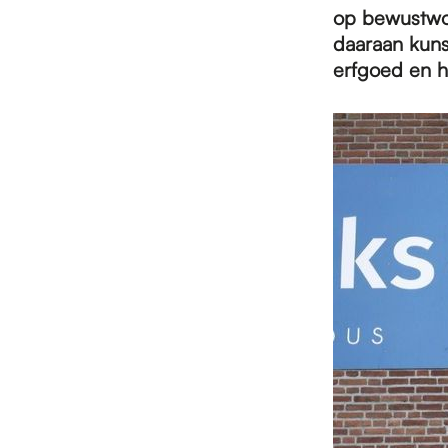
e
op bewustwo
daaraan kuns
p
erfgoed en h
a
g
e