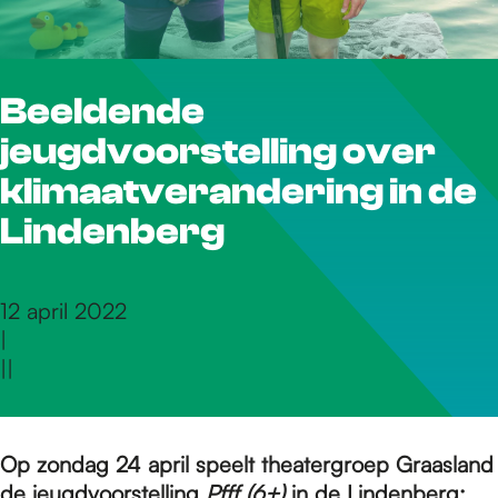
r
Beeldende
d
jeugdvoorstelling over
e
klimaatverandering in de
Lindenberg
h
12 april 2022
|
o
|
|
m
Op zondag 24 april speelt theatergroep Graasland
de jeugdvoorstelling
Pfff (6+)
in de Lindenberg: