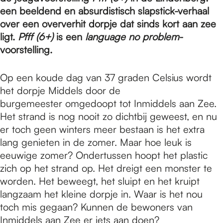
e
een beeldend en absurdistisch slapstick-verhaal
over een oververhit dorpje dat sinds kort aan zee
p
ligt.
Pfff (6+)
is een
language no problem
-
voorstelling.
a
Op een koude dag van 37 graden Celsius wordt
het dorpje Middels door de
burgemeester omgedoopt tot Inmiddels aan Zee.
g
Het strand is nog nooit zo dichtbij geweest, en nu
er toch geen winters meer bestaan is het extra
e
lang genieten in de zomer. Maar hoe leuk is
eeuwige zomer? Ondertussen hoopt het plastic
zich op het strand op. Het dreigt een monster te
worden. Het beweegt, het sluipt en het kruipt
langzaam het kleine dorpje in. Waar is het nou
toch mis gegaan? Kunnen de bewoners van
Inmiddels aan Zee er iets aan doen?