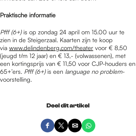
Praktische informatie
Pfff (6+)
is op zondag 24 april om 15.00 uur te
zien in de Steigerzaal. Kaarten zijn te koop
via
www.delindenberg.com/theater
voor € 8,50
(jeugd t/m 12 jaar) en € 13,- (volwassenen), met
een kortingsprijs van € 11,50 voor CJP-houders en
65+’ers.
Pfff (6+)
is een
language no problem
-
voorstelling.
Deel dit artikel
D
D
D
D